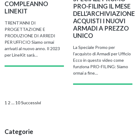
COMPLEANNO
PRO-FILING IL MESE
LINEKIT
DELL’ARCHIVIAZIONE
ACQUISTI I NUOVI
TRENT’ANNI DI
ARMADI A PREZZO
PROGETTAZIONE E
UNICO
PRODUZIONE DI ARREDI
PER UFFICIO Siamo ormai
La Speciale Promo per
arrivati al nuovo anno. Il 2023
l’acquisto di Armadi per Ufficio
per LineKit sarà…
Ecco in questo video come
funziona PRO-FILING: Siamo
ormai a fine…
Navigazione
1
2
…
10
Successivi
articoli
Categorie