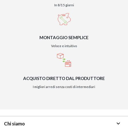
In 8/15 giorni
MONTAGGIO SEMPLICE
Veloce e intuitivo
ACQUISTO DIRETTO DAL PRODUTTORE
I migliori arredi senza costi di intermediari
keyboard_arrow_down
Chi siamo