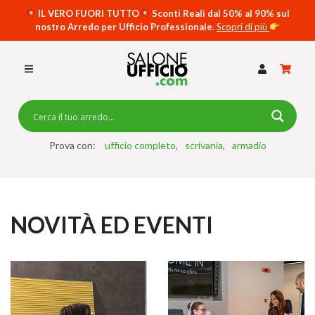
IL VERO FUORI TUTTO
Sconti Reali dal 50% al 90% sul
nostro Arredo per Ufficio Professionale.
Scopri di più
SCRIVANIE PER UFFICIO
SWING 5050 – OP
SCRIVANIE CRISTALLO
SCRIVANIE SPECIAL DESK
CASSETTIERE
Prova con:
ufficio completo
scrivania
armadio
SEDIE
ARMADI
NOVITÀ ED EVENTI
RECEPTION
TAVOLI RIUNIONE
SWING 7020 – OP
ACCESSORI