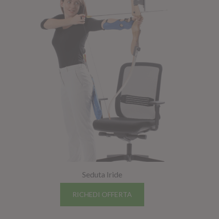
GIANO WOOD – D
Seduta Iride
TWIST – DIREZIO
RICHEDI OFFERTA