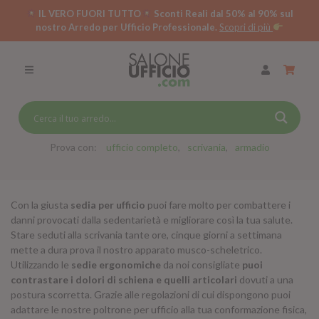
IL VERO FUORI TUTTO
Sconti Reali dal 50% al 90% sul
nostro Arredo per Ufficio Professionale.
Scopri di più
SCRIVANIE PER UFFICIO
SWING 5050 – OP
SCRIVANIE CRISTALLO
SCRIVANIE SPECIAL DESK
CASSETTIERE
Prova con:
ufficio completo
scrivania
armadio
SEDIE
Con la giusta
sedia per ufficio
puoi fare molto per combattere i
ARMADI
danni provocati dalla sedentarietà e migliorare così la tua salute.
Stare seduti alla scrivania tante ore, cinque giorni a settimana
RECEPTION
mette a dura prova il nostro apparato musco-scheletrico.
Utilizzando le
sedie ergonomiche
da noi consigliate
puoi
TAVOLI RIUNIONE
contrastare i dolori di schiena e quelli articolari
dovuti a una
SWING 7020 – OP
postura scorretta. Grazie alle regolazioni di cui dispongono puoi
ACCESSORI
adattare le nostre poltrone per ufficio alla tua conformazione fisica,