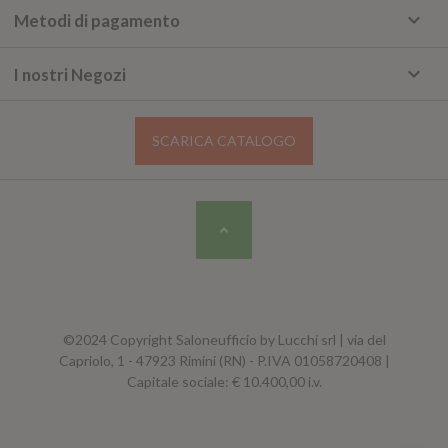
keyboard_arrow_down
Metodi di pagamento
keyboard_arrow_down
I nostri Negozi
SCARICA CATALOGO
©2024 Copyright Saloneufficio by Lucchi srl | via del
Capriolo, 1 - 47923 Rimini (RN) - P.IVA 01058720408 |
Capitale sociale: € 10.400,00 i.v.