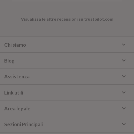
Visualizza le altre recensioni su trustpilot.com
keyboard_arrow_down
Chi siamo
keyboard_arrow_down
Blog
keyboard_arrow_down
Assistenza
keyboard_arrow_down
Link utili
keyboard_arrow_down
Area legale
keyboard_arrow_down
Sezioni Principali