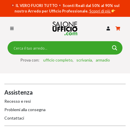
IL VERO FUORI TUTTO
Sconti Reali dal 50% al 90% sul
nostro Arredo per Ufficio Professionale.
Scopri di più
SCRIVANIE PER UFFICIO
SWING 5050 – OP
SCRIVANIE CRISTALLO
SCRIVANIE SPECIAL DESK
CASSETTIERE
Prova con:
ufficio completo
scrivania
armadio
SEDIE
ARMADI
Assistenza
RECEPTION
Recesso e resi
TAVOLI RIUNIONE
Problemi alla consegna
SWING 7020 – OP
Contattaci
ACCESSORI