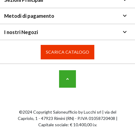
keyboard_arrow_down
Metodi di pagamento
keyboard_arrow_down
I nostri Negozi
SCARICA CATALOGO
©2024 Copyright Saloneufficio by Lucchi srl | via del
Capriolo, 1 - 47923 Rimini (RN) - P.IVA 01058720408 |
Capitale sociale: € 10.400,00 i.v.