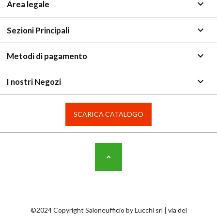
keyboard_arrow_down
Area legale
keyboard_arrow_down
Sezioni Principali
keyboard_arrow_down
Metodi di pagamento
keyboard_arrow_down
I nostri Negozi
SCARICA CATALOGO
©2024 Copyright Saloneufficio by Lucchi srl | via del