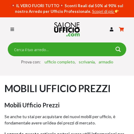
IL VERO FUORI TUTTO
Sconti Reali dal 50% al 90% sul
nostro Arredo per Ufficio Professionale.
Scopri di più
SCRIVANIE PER UFFICIO
SWING 5050 – OP
SCRIVANIE CRISTALLO
SCRIVANIE SPECIAL DESK
CASSETTIERE
Prova con:
ufficio completo
scrivania
armadio
SEDIE
MOBILI UFFICIO PREZZI
ARMADI
RECEPTION
Mobili Ufficio Prezzi
TAVOLI RIUNIONE
Se anche tu stai per acquistare dei nuovi mobili per ufficio, è
SWING 7020 – OP
fondamentale avere un’idea dei prezzi di mercato.
ACCESSORI
Leggendo questo articolo potrai avere utili informazioni per