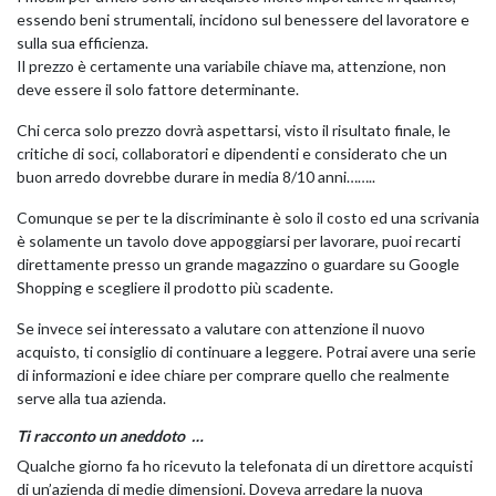
essendo beni strumentali, incidono sul benessere del lavoratore e
sulla sua efficienza.
Il prezzo è certamente una variabile chiave ma, attenzione, non
GIANO WOOD – D
deve essere il solo fattore determinante.
Chi cerca solo prezzo dovrà aspettarsi, visto il risultato finale, le
critiche di soci, collaboratori e dipendenti e considerato che un
buon arredo dovrebbe durare in media 8/10 anni……..
Comunque se per te la discriminante è solo il costo ed una scrivania
è solamente un tavolo dove appoggiarsi per lavorare, puoi recarti
direttamente presso un grande magazzino o guardare su Google
Shopping e scegliere il prodotto più scadente.
Se invece sei interessato a valutare con attenzione il nuovo
acquisto, ti consiglio di continuare a leggere. Potrai avere una serie
di informazioni e idee chiare per comprare quello che realmente
TWIST – DIREZIO
serve alla tua azienda.
Ti racconto un aneddoto …
Qualche giorno fa ho ricevuto la telefonata di un direttore acquisti
di un’azienda di medie dimensioni. Doveva arredare la nuova