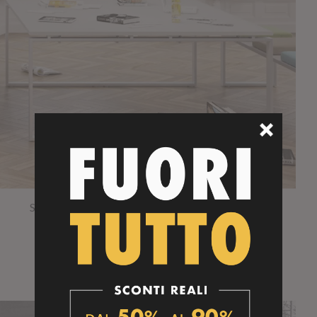
Scrivania Swing 7020 con grande spazio di lavoro
RICHEDI OFFERTA