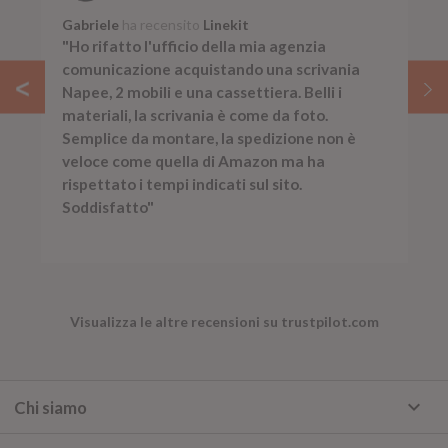
Gabriele
ha recensito
Linekit
"Ho rifatto l'ufficio della mia agenzia
comunicazione acquistando una scrivania
Napee, 2 mobili e una cassettiera. Belli i
materiali, la scrivania è come da foto.
Semplice da montare, la spedizione non è
veloce come quella di Amazon ma ha
rispettato i tempi indicati sul sito.
Soddisfatto"
Visualizza le altre recensioni su trustpilot.com
keyboard_arrow_down
Chi siamo