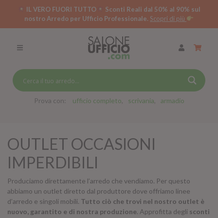
IL VERO FUORI TUTTO
Sconti Reali dal 50% al 90% sul
nostro Arredo per Ufficio Professionale.
Scopri di più
SCRIVANIE PER UFFICIO
SWING 5050 – OP
SCRIVANIE CRISTALLO
SCRIVANIE SPECIAL DESK
CASSETTIERE
Prova con:
ufficio completo
scrivania
armadio
SEDIE
OUTLET OCCASIONI
ARMADI
IMPERDIBILI
RECEPTION
Produciamo direttamente l’arredo che vendiamo. Per questo
TAVOLI RIUNIONE
abbiamo un outlet diretto dal produttore dove offriamo linee
SWING 7020 – OP
d’arredo e singoli mobili.
Tutto ciò che trovi nel nostro outlet è
ACCESSORI
nuovo, garantito e di nostra produzione
. Approfitta degli
sconti