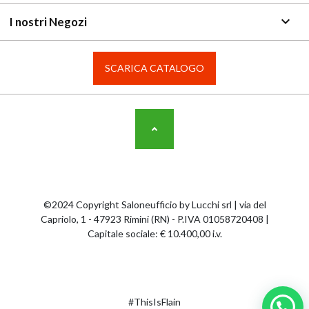
keyboard_arrow_down
I nostri Negozi
SCARICA CATALOGO
©2024 Copyright Saloneufficio by Lucchi srl | via del
Capriolo, 1 - 47923 Rimini (RN) - P.IVA 01058720408 |
Capitale sociale: € 10.400,00 i.v.
#ThisIsFlain