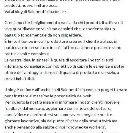
prodotti, nuove finiture ecc…
Vai al blog di Saloneufficio.com >>
Crediamo che il miglioramento nasca da chi i prodotti li utilizza e li
vive quotidianamente; siamo convinti che l’esperienza sia un
bagaglio fondamentale da non disperdere.
È finito il tempo in cui il produttore crea ed il cliente utilizza, in
particolare in un settore in cui i fattori da tenere presente sono
tanti e a volte complessi.
NAPEE – DIREZION
La nostra idea, in sintesi, è quella di ascoltare i nostri clienti,
informare, consigliare, con l’obiettivo di capire le esigenze e poter
offrire dei vantaggi in termini di qualità di prodotto e servizio, a
prezzi imbattibili.
Il blog è un fiore all’occhiello di Saloneufficio.com, un progetto nato
per sfruttare al massimo le potenzialità del web.
Per questo la nostra idea è di informare i nostri clienti, ricevere
feedback dal mercato, aggiornare con le news del settore,
condividere e confrontarsi su come vivere meglio le nostre
giornate lavorative, sia dal punto di vista della produttività ma
anche pensando alla salute di noi “knowledge workers”.