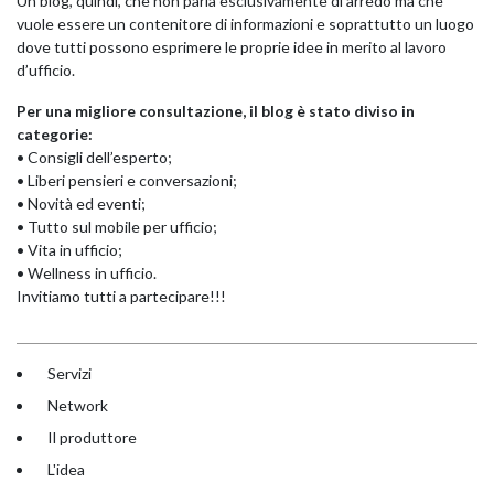
Un blog, quindi, che non parla esclusivamente di arredo ma che
vuole essere un contenitore di informazioni e soprattutto un luogo
dove tutti possono esprimere le proprie idee in merito al lavoro
d’ufficio.
Per una migliore consultazione, il blog è stato diviso in
categorie:
•
Consigli dell’esperto;
•
Liberi pensieri e conversazioni;
•
Novità ed eventi;
•
Tutto sul mobile per ufficio;
•
Vita in ufficio;
•
Wellness in ufficio.
Invitiamo tutti a partecipare!!!
Servizi
Network
Il produttore
L'idea