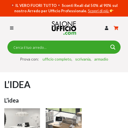
IL VERO FUORI TUTTO
Sconti Reali dal 50% al 90% sul
nostro Arredo per Ufficio Professionale.
Scopri di più
SCRIVANIE PER UFFICIO
SWING 5050 – OP
SCRIVANIE CRISTALLO
SCRIVANIE SPECIAL DESK
CASSETTIERE
Prova con:
ufficio completo
scrivania
armadio
SEDIE
L’IDEA
ARMADI
RECEPTION
L’idea
TAVOLI RIUNIONE
SWING 7020 – OP
ACCESSORI