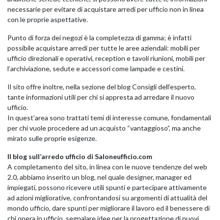
necessarie per evitare di acquistare arredi per ufficio non in linea
con le proprie aspettative.
GIANO WOOD – D
Punto di forza dei negozi è la completezza di gamma; è infatti
possibile acquistare arredi per tutte le aree aziendali: mobili per
ufficio direzionali e operativi, reception e tavoli riunioni, mobili per
l’archiviazione, sedute e accessori come lampade e cestini.
Il sito offre inoltre, nella sezione del blog Consigli dell’esperto,
tante informazioni utili per chi si appresta ad arredare il nuovo
ufficio.
In quest’area sono trattati temi di interesse comune, fondamentali
per chi vuole procedere ad un acquisto “vantaggioso”, ma anche
mirato sulle proprie esigenze.
Il blog sull’arredo ufficio di Saloneufficio.com
A completamento del sito, in linea con le nuove tendenze del web
TWIST – DIREZIO
2.0, abbiamo inserito un blog, nel quale designer, manager ed
impiegati, possono ricevere utili spunti e partecipare attivamente
ad azioni migliorative, confrontandosi su argomenti di attualità del
mondo ufficio, dare spunti per migliorare il lavoro ed il benessere di
chi opera in ufficio, segnalare idee per la progettazione di nuovi