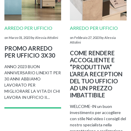
ARREDO PER UFFICIO
ARREDO PER UFFICIO
on Marzo 01, 2023
by Alessia Attolini
on Febbraio 27, 2023
by Alessia
Attolini
PROMO ARREDO
COME RENDERE
PER UFFICIO 3X30
ACCOGLIENTE E
“PRODUTTIVA”
ANNO 2023 BUON
ANNIVERSARIO LINEKIT PER
L’AREA RECEPTION
30 ANNI ABBIAMO
DEL TUO UFFICIO
LAVORATO PER
AD UN PREZZO
MIGLIORARE LA VITA DI CHI
IMBATTIBILE
LAVORA IN UFFICIO Il…
WELCOME-IN un buon
investimento per accogliere
con stile Nel video i consigli del
nostro specialista nella
progettazione e realizzazione