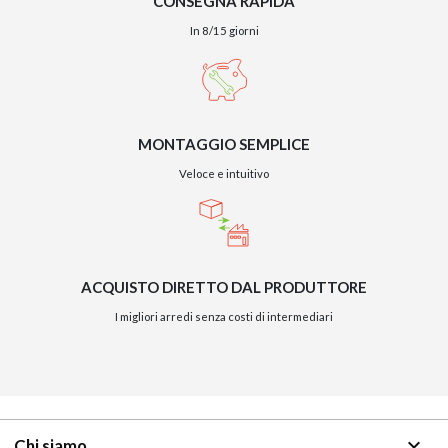
CONSEGNA RAPIDA
In 8/15 giorni
MONTAGGIO SEMPLICE
Veloce e intuitivo
ACQUISTO DIRETTO DAL PRODUTTORE
I migliori arredi senza costi di intermediari
keyboard_arrow_down
Chi siamo