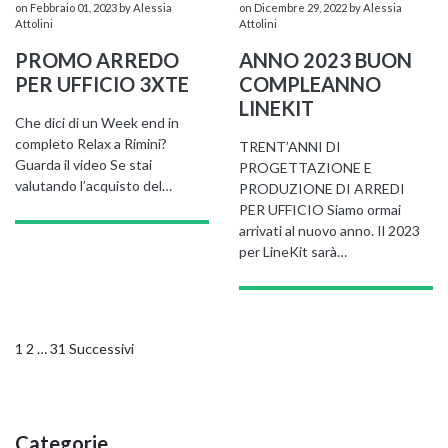
on Febbraio 01, 2023
by Alessia
on Dicembre 29, 2022
by Alessia
Attolini
Attolini
PROMO ARREDO
ANNO 2023 BUON
PER UFFICIO 3XTE
COMPLEANNO
LINEKIT
Che dici di un Week end in
completo Relax a Rimini?
TRENT’ANNI DI
Guarda il video Se stai
PROGETTAZIONE E
valutando l’acquisto del…
PRODUZIONE DI ARREDI
PER UFFICIO Siamo ormai
arrivati al nuovo anno. Il 2023
per LineKit sarà…
Navigazione
1
2
…
31
Successivi
articoli
Categorie