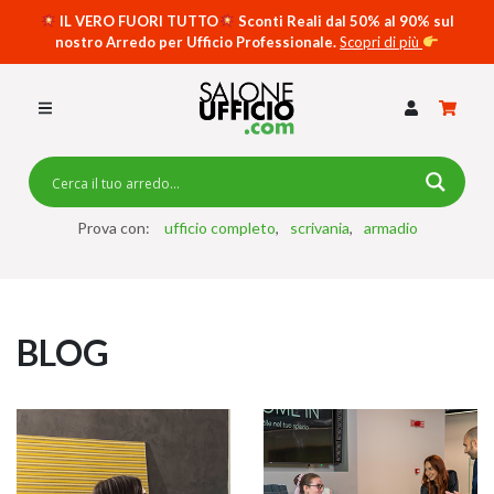
IL VERO FUORI TUTTO
Sconti Reali dal 50% al 90% sul
nostro Arredo per Ufficio Professionale.
Scopri di più
SCRIVANIE PER UFFICIO
SWING 5050 – OP
SCRIVANIE CRISTALLO
SCRIVANIE SPECIAL DESK
CASSETTIERE
Prova con:
ufficio completo
scrivania
armadio
SEDIE
ARMADI
BLOG
RECEPTION
TAVOLI RIUNIONE
SWING 7020 – OP
ACCESSORI