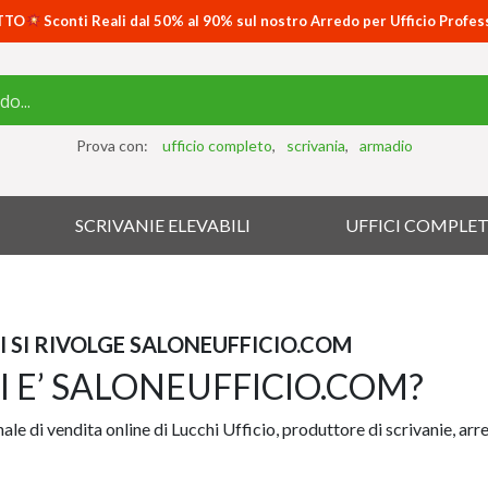
TTO
Sconti Reali dal 50% al 90% sul nostro Arredo per Ufficio Profes
Prova con:
ufficio completo
scrivania
armadio
SCRIVANIE ELEVABILI
UFFICI COMPLET
I SI RIVOLGE SALONEUFFICIO.COM
I E’ SALONEUFFICIO.COM?
anale di vendita online di Lucchi Ufficio, produttore di scrivanie, arr