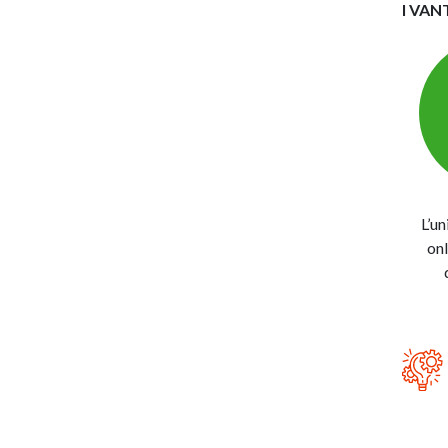
I VAN
L’un
on