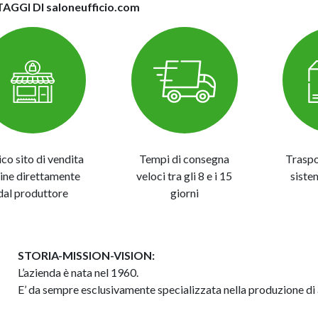
TAGGI DI saloneufficio.com
ico sito di vendita
Tempi di consegna
Traspo
line direttamente
veloci tra gli 8 e i 15
siste
dal produttore
giorni
STORIA-MISSION-VISION:
L’azienda è nata nel 1960.
E’ da sempre esclusivamente specializzata nella produzione di ar