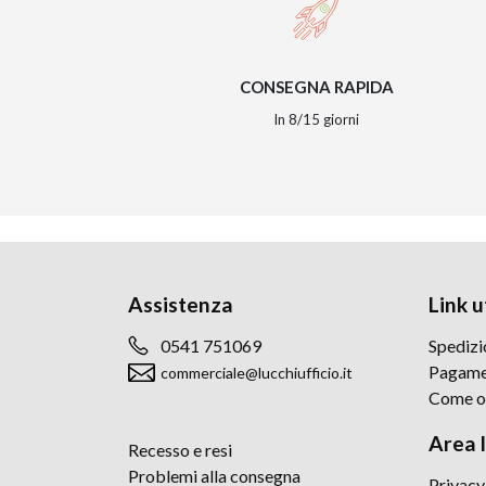
CONSEGNA RAPIDA
In 8/15 giorni
Assistenza
Link ut
0541 751069
Spedizi
Pagame
commerciale@lucchiufficio.it
Come o
Area 
Recesso e resi
Problemi alla consegna
Privacy