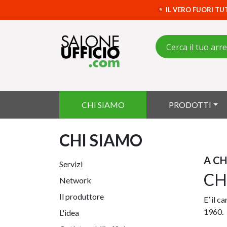
IL VERO FUORI TU
CHI SIAMO
PRODOTTI
CHI SIAMO
A CH
Servizi
CH
Network
Il produttore
E’ il c
1960.
L'idea