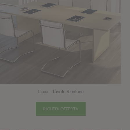
GIANO WOOD – D
Linux - Tavolo Riunione
TWIST – DIREZIO
RICHEDI OFFERTA