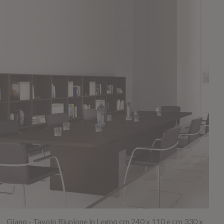
Giano - Tavolo Riunione in Legno cm 240 x 110 e cm 330 x