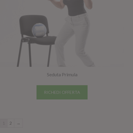
Seduta Primula
RICHEDI OFFERTA
1
2
→