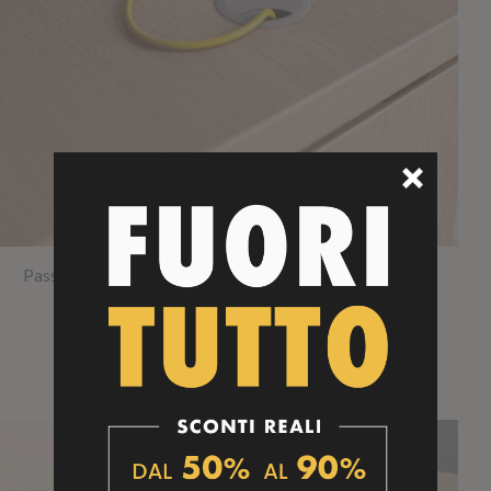
Passacavi circolare per scrivanie in legno (conf. 4 pezzi)
RICHEDI OFFERTA