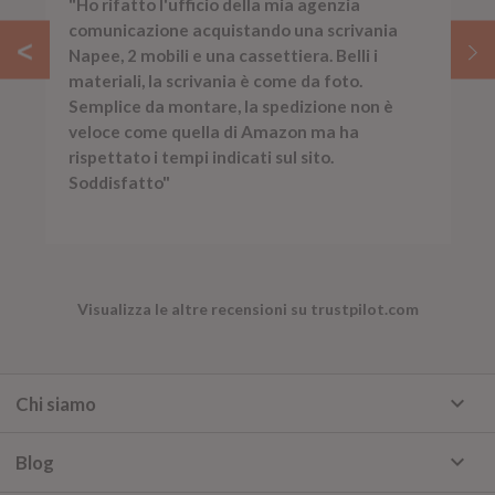
"Ho rifatto l'ufficio della mia agenzia
comunicazione acquistando una scrivania
Napee, 2 mobili e una cassettiera. Belli i
materiali, la scrivania è come da foto.
Semplice da montare, la spedizione non è
veloce come quella di Amazon ma ha
rispettato i tempi indicati sul sito.
Soddisfatto"
Visualizza le altre recensioni su trustpilot.com
keyboard_arrow_down
Chi siamo
keyboard_arrow_down
Blog