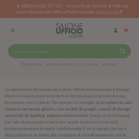
IL VERO FUORI TUTTO
Sconti Reali dal 50% al 90% sul
nostro Arredo per Ufficio Professionale.
Scopri di più
SCRIVANIE PER UFFICIO
SWING 5050 – OP
SCRIVANIE CRISTALLO
SCRIVANIE SPECIAL DESK
CASSETTIERE
Prova con:
ufficio completo
scrivania
armadio
SEDIE
La sala riunioni di un’azienda o di un ufficio professionale è il luogo
ARMADI
dove ci si riunisce per prendere le decisioni più importanti o per
incontrare soci o clienti. Per questo ti consiglio di
arredare la sala
RECEPTION
riunioni nel modo giusto, con mobili di pregio, tavoli di design
materiali di qualità
,
sedute confortevoli
. Grazie ai nostri tavoli
TAVOLI RIUNIONE
per sale riunioni puoi creare uno spazio moderno in cui tutti
SWING 7020 – OP
potranno lavorare in modo confortevole. E se lo spazio che hai a
ACCESSORI
disposizione è un limite alla creazione di un bell’ambiente, con la