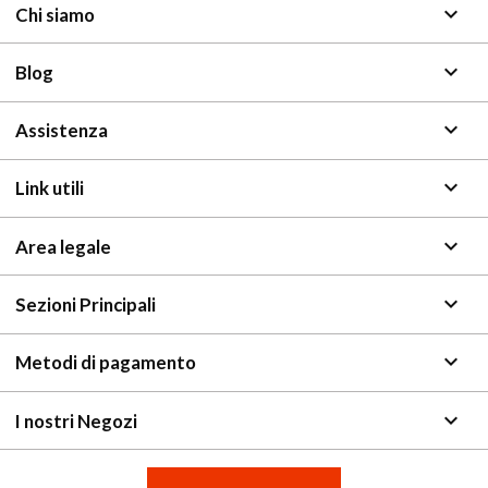
keyboard_arrow_down
Chi siamo
keyboard_arrow_down
Blog
keyboard_arrow_down
Assistenza
keyboard_arrow_down
Link utili
keyboard_arrow_down
Area legale
keyboard_arrow_down
Sezioni Principali
keyboard_arrow_down
Metodi di pagamento
keyboard_arrow_down
I nostri Negozi