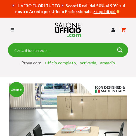
IL VERO FUORI TUTTO
Sconti Reali dal 50% al 90% sul
nostro Arredo per Ufficio Professionale.
Scopri di più
SCRIVANIE PER UFFICIO
SWING 5050 – OP
SCRIVANIE CRISTALLO
SCRIVANIE SPECIAL DESK
CASSETTIERE
Prova con:
ufficio completo
scrivania
armadio
SEDIE
100% DESIGNED &
ARMADI
Offerta!
MADE IN ITALY
RECEPTION
TAVOLI RIUNIONE
SWING 7020 – OP
ACCESSORI