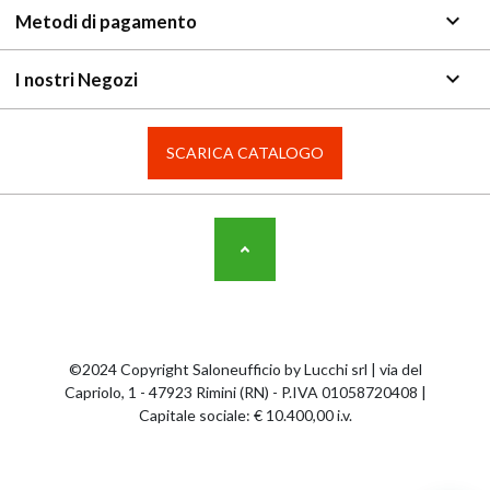
keyboard_arrow_down
Metodi di pagamento
keyboard_arrow_down
I nostri Negozi
SCARICA CATALOGO
©2024 Copyright Saloneufficio by Lucchi srl | via del
Capriolo, 1 - 47923 Rimini (RN) - P.IVA 01058720408 |
Capitale sociale: € 10.400,00 i.v.