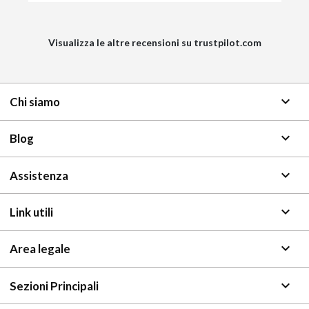
Visualizza le altre recensioni su trustpilot.com
keyboard_arrow_down
Chi siamo
keyboard_arrow_down
Blog
keyboard_arrow_down
Assistenza
keyboard_arrow_down
Link utili
keyboard_arrow_down
Area legale
keyboard_arrow_down
Sezioni Principali