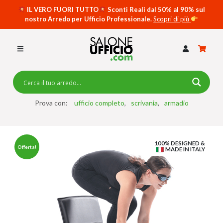
IL VERO FUORI TUTTO
Sconti Reali dal 50% al 90% sul
nostro Arredo per Ufficio Professionale.
Scopri di più
SCRIVANIE PER UFFICIO
SWING 5050 – OP
SCRIVANIE CRISTALLO
SCRIVANIE SPECIAL DESK
CASSETTIERE
Prova con:
ufficio completo
scrivania
armadio
SEDIE
100% DESIGNED &
ARMADI
Offerta!
MADE IN ITALY
RECEPTION
TAVOLI RIUNIONE
SWING 7020 – OP
ACCESSORI