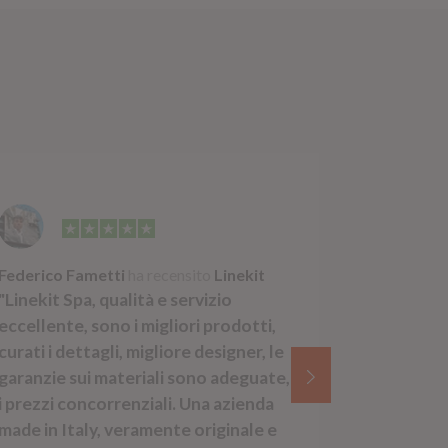
Federico Fametti
ha recensito
Linekit
Francesco 
"Linekit Spa, qualità e servizio
"Risposte 
eccellente, sono i migliori prodotti,
consegne. 
curati i dettagli, migliore designer, le
facilment
garanzie sui materiali sono adeguate,
i prezzi concorrenziali. Una azienda
made in Italy, veramente originale e