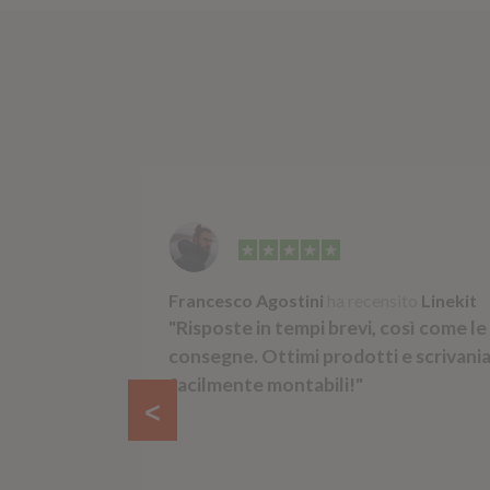
Linekit
Francesco Agostini
ha recensito
Linekit
zio
"Risposte in tempi brevi, così come le
prodotti,
consegne. Ottimi prodotti e scrivani
signer, le
facilmente montabili!"
 adeguate,
 azienda
iginale e