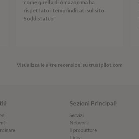
come quella di Amazon ma ha
rispettato i tempi indicati sul sito.
Soddisfatto"
Visualizza le altre recensioni su trustpilot.com
ili
Sezioni Principali
oni
Servizi
nti
Network
rdinare
Il produttore
L'idea