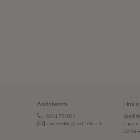
ti di
tura e
ti! Grazie
Assistenza
Link ut
0541 751069
Spedizi
Pagame
commerciale@lucchiufficio.it
Come o