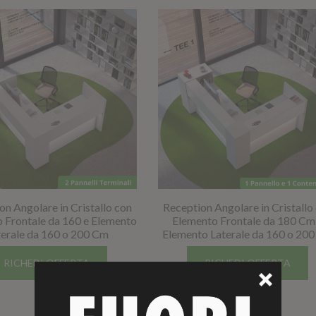
on Angolare in Cristallo con
Reception Angolare in Cristallo
 Frontale da 160 e Elemento
Elemento Frontale da 180 Cm
terale da 160 o 200 Cm
Elemento Laterale da 160 o 20
RICHEDI OFFERTA
RICHEDI OFFERTA