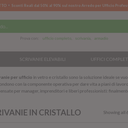
TTO
Sconti Reali dal 50% al 90% sul nostro Arredo per Ufficio Profes
Prova con:
ufficio completo
scrivania
armadio
SCRIVANIE ELEVABILI
UFFICI COMPLET
vanie per ufficio
in vetro e cristallo sono la soluzione ideale se vuo
 fondono con la componente operativa per dare vita a piani di lavor
 pensate per manager, imprenditori e liberi professionisti: finalmente
IVANIE IN CRISTALLO
Showing all 6