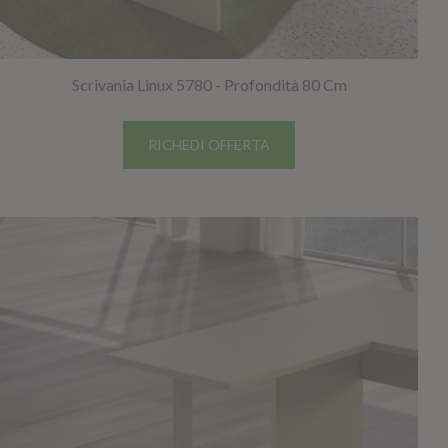
GIANO WOOD – D
Scrivania Linux 5780 - Profondità 80 Cm
RICHEDI OFFERTA
TWIST – DIREZIO