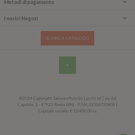
keyboard_arrow_down
Metodi di pagamento
keyboard_arrow_down
I nostri Negozi
SCARICA CATALOGO
©2024 Copyright Saloneufficio by Lucchi srl | via del
Capriolo, 1 - 47923 Rimini (RN) - P.IVA 01058720408 |
Capitale sociale: € 10.400,00 i.v.