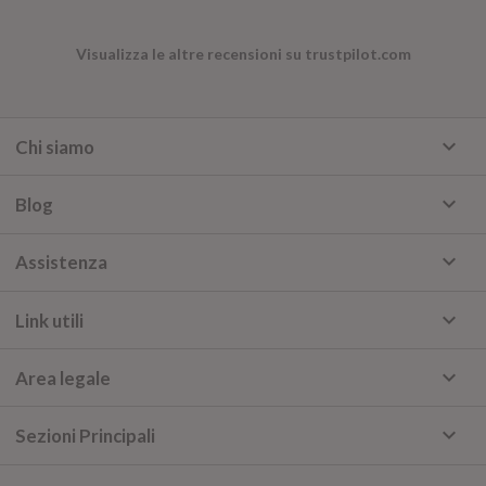
Visualizza le altre recensioni su trustpilot.com
keyboard_arrow_down
Chi siamo
keyboard_arrow_down
Blog
keyboard_arrow_down
Assistenza
keyboard_arrow_down
Link utili
keyboard_arrow_down
Area legale
keyboard_arrow_down
Sezioni Principali