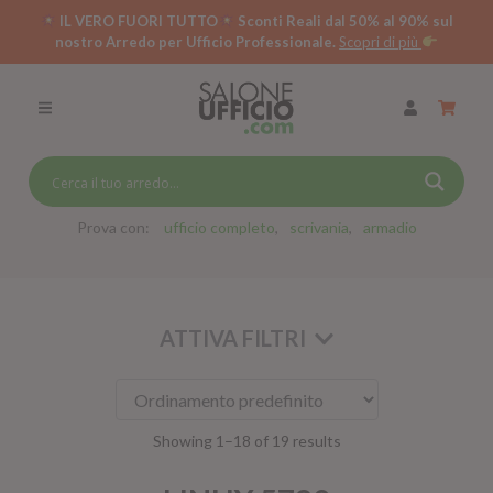
IL VERO FUORI TUTTO
Sconti Reali dal 50% al 90% sul
nostro Arredo per Ufficio Professionale.
Scopri di più
SCRIVANIE PER UFFICIO
SWING 5050 – OP
SCRIVANIE CRISTALLO
SCRIVANIE SPECIAL DESK
CASSETTIERE
Prova con:
ufficio completo
scrivania
armadio
SEDIE
ARMADI
ATTIVA FILTRI
RECEPTION
TAVOLI RIUNIONE
SWING 7020 – OP
Showing 1–18 of 19 results
ACCESSORI