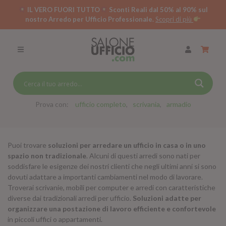
IL VERO FUORI TUTTO
Sconti Reali dal 50% al 90% sul
nostro Arredo per Ufficio Professionale.
Scopri di più
SCRIVANIE PER UFFICIO
SWING 5050 – OP
SCRIVANIE CRISTALLO
SCRIVANIE SPECIAL DESK
CASSETTIERE
Prova con:
ufficio completo
scrivania
armadio
SEDIE
Puoi trovare
soluzioni per arredare un ufficio in casa o in uno
ARMADI
spazio non tradizionale
. Alcuni di questi arredi sono nati per
soddisfare le esigenze dei nostri clienti che negli ultimi anni si sono
RECEPTION
dovuti adattare a importanti cambiamenti nel modo di lavorare.
Troverai scrivanie, mobili per computer e arredi con caratteristiche
TAVOLI RIUNIONE
diverse dai tradizionali arredi per ufficio.
Soluzioni adatte per
SWING 7020 – OP
organizzare una postazione di lavoro efficiente e confortevole
ACCESSORI
in piccoli uffici o appartamenti.