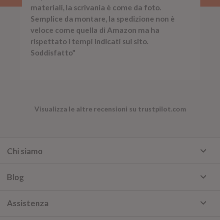
materiali, la scrivania è come da foto.
Semplice da montare, la spedizione non è
veloce come quella di Amazon ma ha
rispettato i tempi indicati sul sito.
Soddisfatto"
Visualizza le altre recensioni su trustpilot.com
keyboard_arrow_down
Chi siamo
keyboard_arrow_down
Blog
keyboard_arrow_down
Assistenza