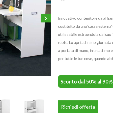
Innovativo contenitore da affian
costituito da una ‘cassa esterna’
utilizzabile estraendola dal suo 
ruote. Lo apri ad inizio giornata e
a portata di mano, in un attimo e
per tutte le tue cose, quando abb
Sconto dal 50% al 90%
Richiedi offerta