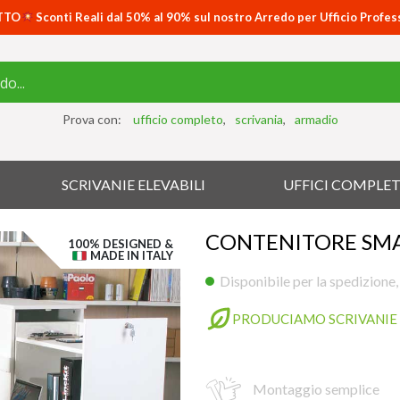
TTO
Sconti Reali dal 50% al 90% sul nostro Arredo per Ufficio Profes
Prova con:
ufficio completo
scrivania
armadio
SCRIVANIE ELEVABILI
UFFICI COMPLET
CONTENITORE SMA
100% DESIGNED &
MADE IN ITALY
Disponibile per la spedizione,
PRODUCIAMO SCRIVANIE 
Montaggio semplice