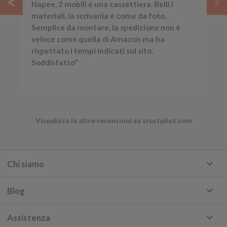
Napee, 2 mobili e una cassettiera. Belli i
materiali, la scrivania è come da foto.
Semplice da montare, la spedizione non è
veloce come quella di Amazon ma ha
rispettato i tempi indicati sul sito.
Soddisfatto"
Visualizza le altre recensioni su trustpilot.com
keyboard_arrow_down
Chi siamo
keyboard_arrow_down
Blog
keyboard_arrow_down
Assistenza