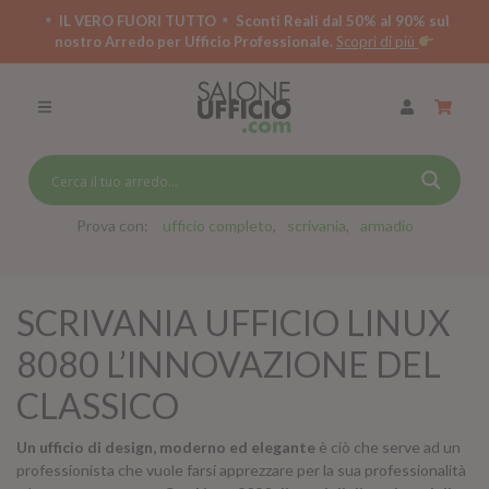
IL VERO FUORI TUTTO
Sconti Reali dal 50% al 90% sul
nostro Arredo per Ufficio Professionale.
Scopri di più
SCRIVANIE PER UFFICIO
SWING 5050 – OP
SCRIVANIE CRISTALLO
SCRIVANIE SPECIAL DESK
CASSETTIERE
Prova con:
ufficio completo
scrivania
armadio
SEDIE
SCRIVANIA UFFICIO LINUX
ARMADI
8080 L’INNOVAZIONE DEL
RECEPTION
CLASSICO
TAVOLI RIUNIONE
SWING 7020 – OP
Un ufficio di design, moderno ed elegante
è ciò che serve ad un
ACCESSORI
professionista che vuole farsi apprezzare per la sua professionalità