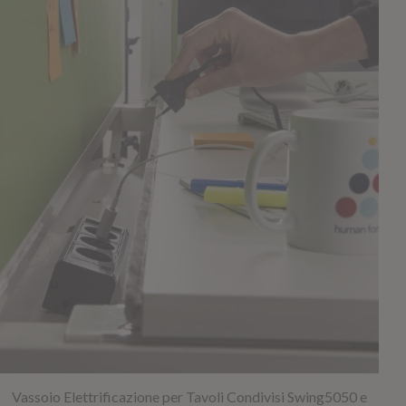
Vassoio Elettrificazione per Tavoli Condivisi Swing5050 e