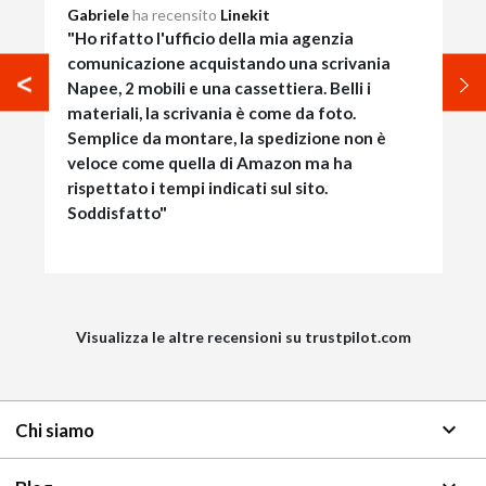
Gabriele
ha recensito
Linekit
"Ho rifatto l'ufficio della mia agenzia
comunicazione acquistando una scrivania
Napee, 2 mobili e una cassettiera. Belli i
materiali, la scrivania è come da foto.
Semplice da montare, la spedizione non è
veloce come quella di Amazon ma ha
rispettato i tempi indicati sul sito.
Soddisfatto"
Visualizza le altre recensioni su trustpilot.com
keyboard_arrow_down
Chi siamo