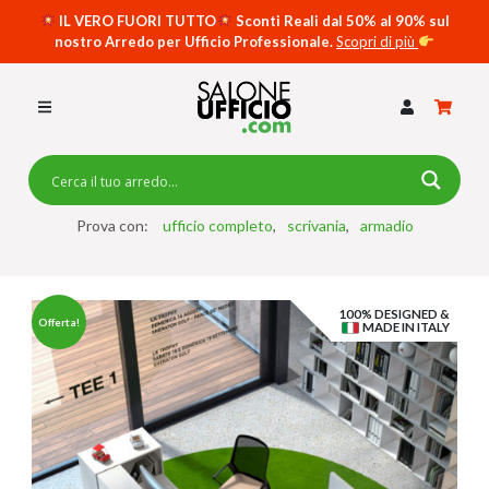
IL VERO FUORI TUTTO
Sconti Reali dal 50% al 90% sul
nostro Arredo per Ufficio Professionale.
Scopri di più
SCRIVANIE PER UFFICIO
SWING 5050 – OP
SCRIVANIE CRISTALLO
SCRIVANIE SPECIAL DESK
CASSETTIERE
Prova con:
ufficio completo
scrivania
armadio
SEDIE
100% DESIGNED &
ARMADI
Offerta!
MADE IN ITALY
RECEPTION
TAVOLI RIUNIONE
SWING 7020 – OP
ACCESSORI