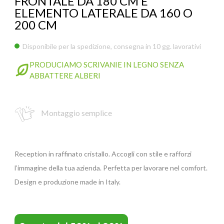
FRONTALE DA 180 CM E
ELEMENTO LATERALE DA 160 O
200 CM
GIANO WOOD – D
Disponibile per la spedizione, consegna in 10 gg. lavorativi
PRODUCIAMO SCRIVANIE IN LEGNO SENZA
ABBATTERE ALBERI
Montaggio semplice
Reception in raffinato cristallo. Accogli con stile e rafforzi
l’immagine della tua azienda. Perfetta per lavorare nel comfort.
TWIST – DIREZIO
Design e produzione made in Italy.