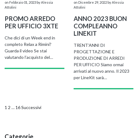
on Febbraio 01, 2023
by Alessia
on Dicembre 29, 2022
by Alessia
Attolini
Attolini
PROMO ARREDO
ANNO 2023 BUON
PER UFFICIO 3XTE
COMPLEANNO
LINEKIT
Che dici di un Week end in
completo Relax a Rimini?
TRENT’ANNI DI
Guarda il video Se stai
PROGETTAZIONE E
valutando l’acquisto del…
PRODUZIONE DI ARREDI
PER UFFICIO Siamo ormai
arrivati al nuovo anno. Il 2023
per LineKit sarà…
Navigazione
1
2
…
16
Successivi
articoli
Categorie