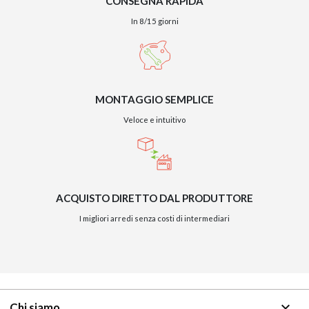
CONSEGNA RAPIDA
In 8/15 giorni
MONTAGGIO SEMPLICE
Veloce e intuitivo
ACQUISTO DIRETTO DAL PRODUTTORE
I migliori arredi senza costi di intermediari
keyboard_arrow_down
Chi siamo