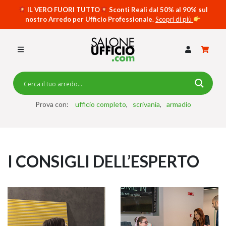
IL VERO FUORI TUTTO
Sconti Reali dal 50% al 90% sul
nostro Arredo per Ufficio Professionale.
Scopri di più
SCRIVANIE PER UFFICIO
SWING 5050 – OP
SCRIVANIE CRISTALLO
SCRIVANIE SPECIAL DESK
CASSETTIERE
Prova con:
ufficio completo
scrivania
armadio
SEDIE
ARMADI
I CONSIGLI DELL’ESPERTO
RECEPTION
TAVOLI RIUNIONE
SWING 7020 – OP
ACCESSORI