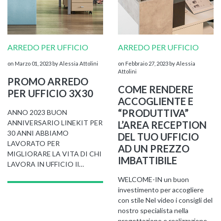
ARREDO PER UFFICIO
ARREDO PER UFFICIO
on Marzo 01, 2023
by Alessia Attolini
on Febbraio 27, 2023
by Alessia
Attolini
PROMO ARREDO
COME RENDERE
PER UFFICIO 3X30
ACCOGLIENTE E
“PRODUTTIVA”
ANNO 2023 BUON
ANNIVERSARIO LINEKIT PER
L’AREA RECEPTION
30 ANNI ABBIAMO
DEL TUO UFFICIO
LAVORATO PER
AD UN PREZZO
MIGLIORARE LA VITA DI CHI
IMBATTIBILE
LAVORA IN UFFICIO Il…
WELCOME-IN un buon
investimento per accogliere
con stile Nel video i consigli del
nostro specialista nella
progettazione e realizzazione