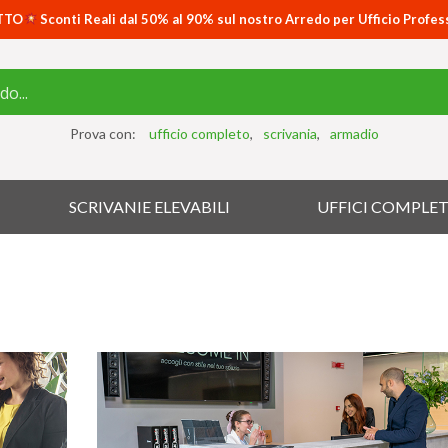
TTO
Sconti Reali dal 50% al 90% sul nostro Arredo per Ufficio Profes
Prova con:
ufficio completo
scrivania
armadio
SCRIVANIE ELEVABILI
UFFICI COMPLET