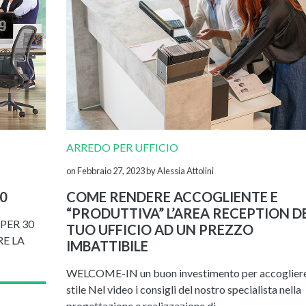
ARREDO PER UFFICIO
on Febbraio 27, 2023
by Alessia Attolini
0
COME RENDERE ACCOGLIENTE E
“PRODUTTIVA” L’AREA RECEPTION D
PER 30
TUO UFFICIO AD UN PREZZO
E LA
IMBATTIBILE
WELCOME-IN un buon investimento per accoglier
stile Nel video i consigli del nostro specialista nella
progettazione e realizzazione di…