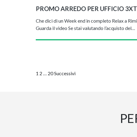
PROMO ARREDO PER UFFICIO 3XT
Che dici di un Week end in completo Relax a Rimi
Guarda il video Se stai valutando l’acquisto del…
Navigazione
1
2
…
20
Successivi
articoli
PE