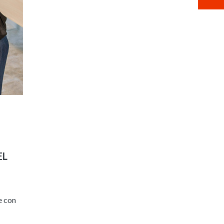
EL
e con