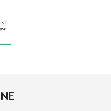
ONE
uovo
INE