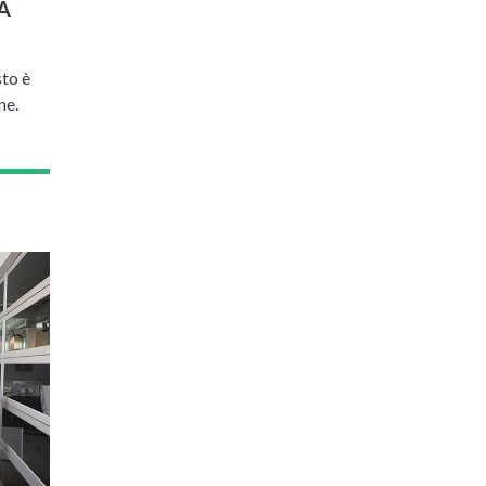
A
sto è
ne.