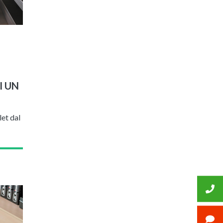
I UN
et dal