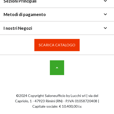
keyboard_arrow_down
Sezioni Principali
keyboard_arrow_down
Metodi di pagamento
keyboard_arrow_down
I nostri Negozi
SCARICA CATALOGO
©2024 Copyright Saloneufficio by Lucchi srl | via del
Capriolo, 1 - 47923 Rimini (RN) - P.IVA 01058720408 |
Capitale sociale: € 10.400,00 i.v.