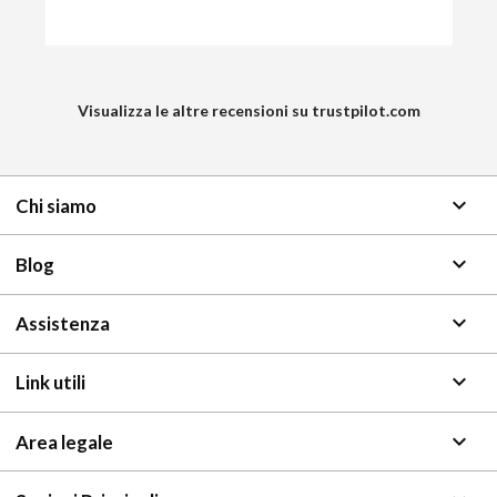
Visualizza le altre recensioni su trustpilot.com
keyboard_arrow_down
Chi siamo
keyboard_arrow_down
Blog
keyboard_arrow_down
Assistenza
keyboard_arrow_down
Link utili
keyboard_arrow_down
Area legale