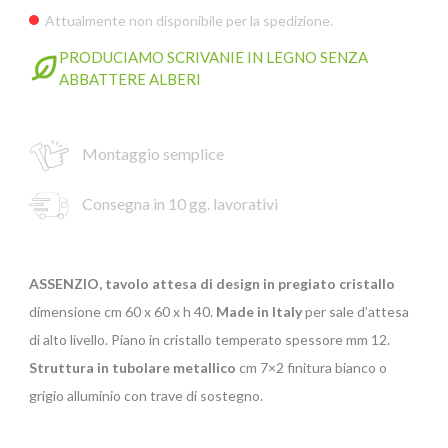
Attualmente non disponibile per la spedizione.
PRODUCIAMO SCRIVANIE IN LEGNO SENZA
GIANO WOOD – D
ABBATTERE ALBERI
Montaggio semplice
Consegna in 10 gg. lavorativi
ASSENZIO, tavolo attesa di design in pregiato cristallo
dimensione cm 60 x 60 x h 40.
Made in Italy
per sale d’attesa
di alto livello. Piano in cristallo temperato spessore mm 12.
TWIST – DIREZIO
Struttura in tubolare metallico
cm 7×2 finitura bianco o
grigio alluminio con trave di sostegno.