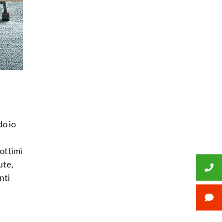
do io
 ottimi
ute,
nti