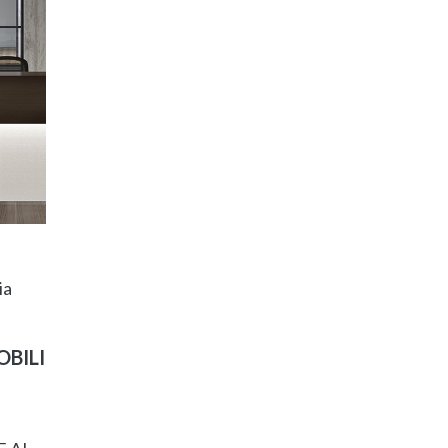
ia
BILI