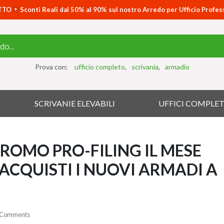
TTO
Sconti Reali dal 50% al 90% sul nostro Arredo per Ufficio Profes
Prova con:
ufficio completo
scrivania
armadio
SCRIVANIE ELEVABILI
UFFICI COMPLET
PROMO PRO-FILING IL MESE
ACQUISTI I NUOVI ARMADI A
 Comments