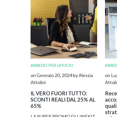
ARREDO PER UFFICIO
ARRED
on Gennaio 20, 2024
by Alessia
on Lu
Attolini
Attoli
IL VERO FUORI TUTTO:
Rece
SCONTI REALI DAL 25% AL
accog
65%
qual
strat
LA SUPER PROMO DI LINEKIT