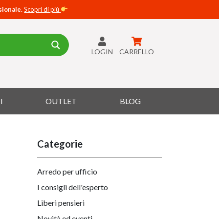
sionale.
Scopri di più
LOGIN
CARRELLO
I
OUTLET
BLOG
Categorie
Arredo per ufficio
I consigli dell'esperto
Liberi pensieri
Novità ed eventi