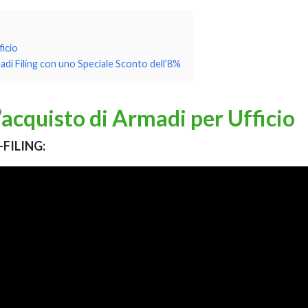
ficio
madi Filing con uno Speciale Sconto dell’8%
’acquisto di Armadi per Ufficio
-FILING: