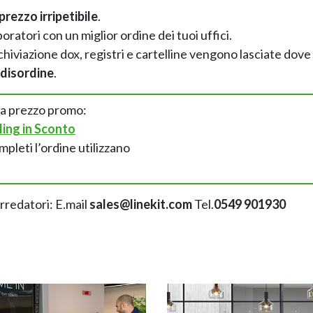
prezzo irripetibile
.
boratori con un miglior ordine dei tuoi uffici.
rchiviazione dox, registri e cartelline vengono lasciate dove
 disordine
.
 a prezzo promo:
iling in Sconto
mpleti l’ordine utilizzano
arredatori: E.mail
sales@linekit.com
Tel.
0549 901930