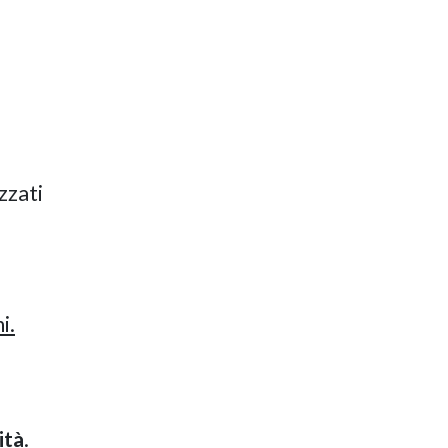
zzati
i.
ità
.