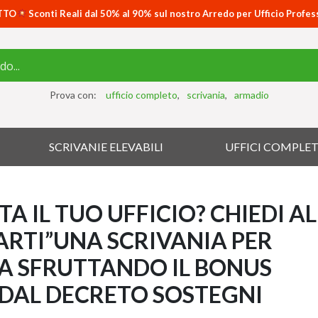
TTO
Sconti Reali dal 50% al 90% sul nostro Arredo per Ufficio Profes
Prova con:
ufficio completo
scrivania
armadio
SCRIVANIE ELEVABILI
UFFICI COMPLET
A IL TUO UFFICIO? CHIEDI AL
ARTI”UNA SCRIVANIA PER
A SFRUTTANDO IL BONUS
 DAL DECRETO SOSTEGNI