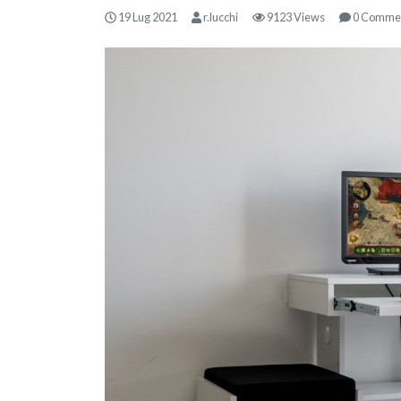
19 Lug 2021
r.lucchi
9123 Views
0 Comme