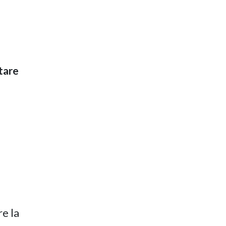
tare
re la