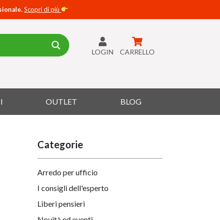
sionale.
Scopri di più
LOGIN
CARRELLO
I
OUTLET
BLOG
Categorie
Arredo per ufficio
I consigli dell'esperto
Liberi pensieri
Novità ed eventi