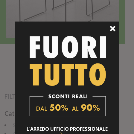
Scrivania Small Desk con Seduta Yucca
RICHEDI OFFERTA
FILTRI
Categorie
Sedie (15)
L’ARREDO UFFICIO
PROFESSIONALE
Armadio per Ufficio (28)