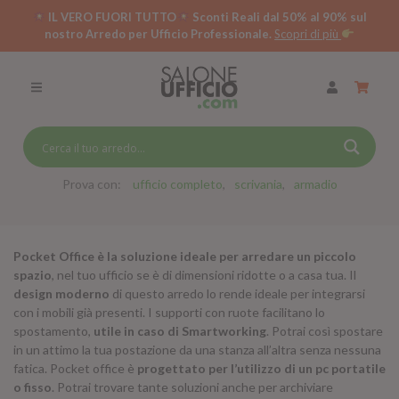
IL VERO FUORI TUTTO
Sconti Reali dal 50% al 90% sul
nostro Arredo per Ufficio Professionale.
Scopri di più
SCRIVANIE PER UFFICIO
SWING 5050 – OP
SCRIVANIE CRISTALLO
SCRIVANIE SPECIAL DESK
CASSETTIERE
Prova con:
ufficio completo
scrivania
armadio
SEDIE
Pocket Office è la soluzione ideale per arredare un piccolo
ARMADI
spazio
, nel tuo ufficio se è di dimensioni ridotte o a casa tua. Il
design moderno
di questo arredo lo rende ideale per integrarsi
RECEPTION
con i mobili già presenti. I supporti con ruote facilitano lo
spostamento,
utile in caso di Smartworking
. Potrai così spostare
TAVOLI RIUNIONE
in un attimo la tua postazione da una stanza all’altra senza nessuna
SWING 7020 – OP
fatica. Pocket office è
progettato per l’utilizzo di un pc portatile
ACCESSORI
o fisso
. Potrai trovare tante soluzioni anche per archiviare