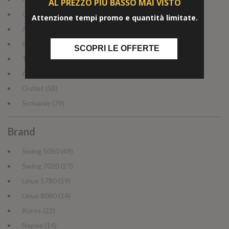
AL PREZZO PIÙ BASSO
MAI VISTO
Cassettiere (5)
Attenzione tempi promo e quantità limitate.
Accessori (33)
Reception (26)
SCOPRI LE OFFERTE
Tavoli Riunione (19)
Arredi Montaggio Rapido (3)
Outlet (58)
Scrivanie (79)
Brand
Swing 5050 (49)
Swing 7020 (27)
Linux 5780 (19)
Linux 8080 (14)
Koros (22)
Napee (14)