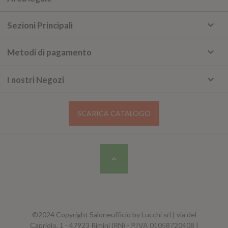
keyboard_arrow_down
Sezioni Principali
keyboard_arrow_down
Metodi di pagamento
keyboard_arrow_down
I nostri Negozi
SCARICA CATALOGO
©2024 Copyright Saloneufficio by Lucchi srl | via del
Capriolo, 1 - 47923 Rimini (RN) - P.IVA 01058720408 |