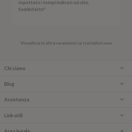
rispettato i tempi indicati sul sito.
Soddisfatto"
Visualizza le altre recensioni su trustpilot.com
keyboard_arrow_down
Chi siamo
keyboard_arrow_down
Blog
keyboard_arrow_down
Assistenza
keyboard_arrow_down
Link utili
keyboard_arrow_down
Area legale