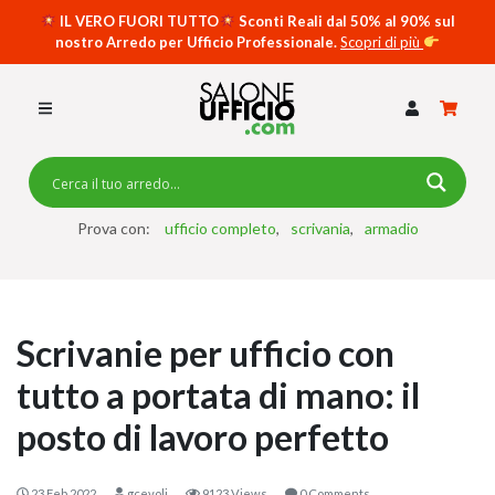
IL VERO FUORI TUTTO
Sconti Reali dal 50% al 90% sul
nostro Arredo per Ufficio Professionale.
Scopri di più
SCRIVANIE PER UFFICIO
SWING 5050 – OP
SCRIVANIE CRISTALLO
SCRIVANIE SPECIAL DESK
CASSETTIERE
Prova con:
ufficio completo
scrivania
armadio
SEDIE
ARMADI
Scrivanie per ufficio con
RECEPTION
tutto a portata di mano: il
TAVOLI RIUNIONE
posto di lavoro perfetto
SWING 7020 – OP
ACCESSORI
23 Feb 2022
gcevoli
9123 Views
0 Comments