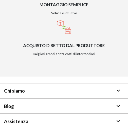
MONTAGGIO SEMPLICE
Veloce e intuitivo
ACQUISTO DIRETTO DAL PRODUTTORE
I migliori arredi senza costi di intermediari
keyboard_arrow_down
Chi siamo
keyboard_arrow_down
Blog
keyboard_arrow_down
Assistenza