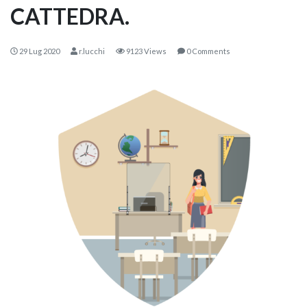
CATTEDRA.
29 Lug 2020
r.lucchi
9123 Views
0 Comments
KOROS – OPERAT