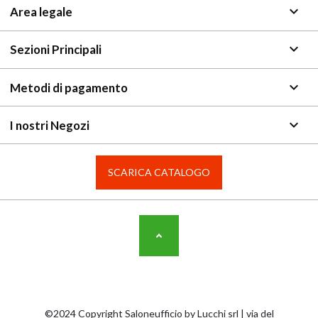
keyboard_arrow_down
Area legale
keyboard_arrow_down
Sezioni Principali
keyboard_arrow_down
Metodi di pagamento
keyboard_arrow_down
I nostri Negozi
SCARICA CATALOGO
©2024 Copyright Saloneufficio by Lucchi srl | via del