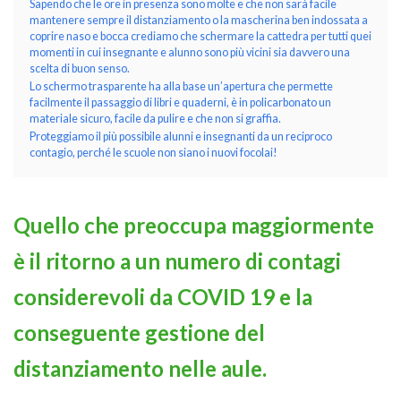
Sapendo che le ore in presenza sono molte e che non sarà facile
mantenere sempre il distanziamento o la mascherina ben indossata a
coprire naso e bocca crediamo che schermare la cattedra per tutti quei
momenti in cui insegnante e alunno sono più vicini sia davvero una
scelta di buon senso.
Lo schermo trasparente ha alla base un’apertura che permette
facilmente il passaggio di libri e quaderni, è in policarbonato un
materiale sicuro, facile da pulire e che non si graffia.
Proteggiamo il più possibile alunni e insegnanti da un reciproco
contagio, perché le scuole non siano i nuovi focolai!
NAPEE – DIREZION
Quello che preoccupa maggiormente
è il ritorno a un numero di contagi
considerevoli da COVID 19 e la
conseguente gestione del
distanziamento nelle aule.