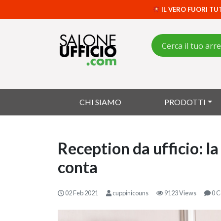
IL VERO FUORI TU
CHI SIAMO
PRODOTTI
Reception da ufficio: l
conta
02 Feb 2021
cuppinicouns
9123 Views
0 