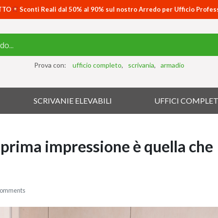
TTO
Sconti Reali dal 50% al 90% sul nostro Arredo per Ufficio Profes
Prova con:
ufficio completo
scrivania
armadio
SCRIVANIE ELEVABILI
UFFICI COMPLET
a prima impressione è quella che
Comments