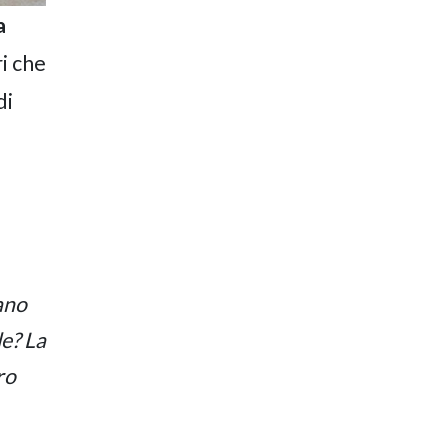
a
i che
di
vano
le?
La
ro