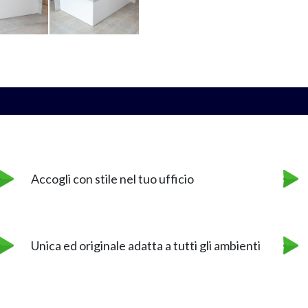
Accogli con stile nel tuo ufficio
Unica ed originale adatta a tutti gli ambienti