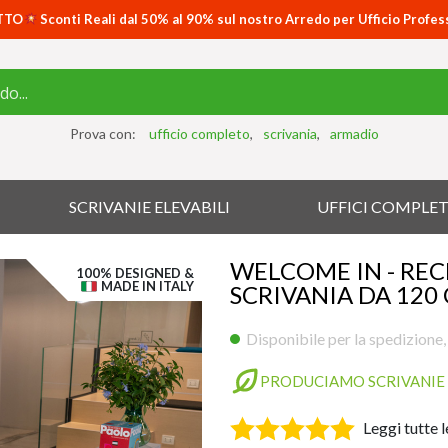
TTO
Sconti Reali dal 50% al 90% sul nostro Arredo per Ufficio Profes
Prova con:
ufficio completo
scrivania
armadio
SCRIVANIE ELEVABILI
UFFICI COMPLET
WELCOME IN - RE
100% DESIGNED &
MADE IN ITALY
SCRIVANIA DA 120
Disponibile per la spedizione,
PRODUCIAMO SCRIVANIE 
Leggi
tutte l