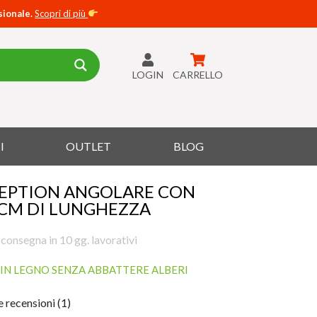
sionale.
Scopri di più
LOGIN
CARRELLO
I
OUTLET
BLOG
CEPTION ANGOLARE CON
 CM DI LUNGHEZZA
 consegna in 10 gg. lavorativi
IN LEGNO SENZA ABBATTERE ALBERI
e recensioni (1)