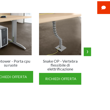
›
etower - Porta cpu
Snake OP - Vertebra
Kit elettr
su ruote
flessibile di
"Flex" co
elettrificazione
CHIEDI OFFERTA
RICHIED
RICHIEDI OFFERTA