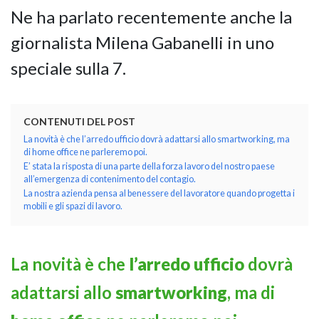
Ne ha parlato recentemente anche la
giornalista Milena Gabanelli in uno
GIANO WOOD – D
speciale sulla 7.
CONTENUTI DEL POST
La novità è che l’arredo ufficio dovrà adattarsi allo smartworking, ma
di home office ne parleremo poi.
E’ stata la risposta di una parte della forza lavoro del nostro paese
all’emergenza di contenimento del contagio.
La nostra azienda pensa al benessere del lavoratore quando progetta i
mobili e gli spazi di lavoro.
TWIST – DIREZIO
La novità è che
l’arredo ufficio
dovrà
adattarsi allo
smartworking
, ma di