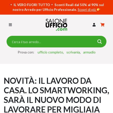
IL VERO FUORI TUTTO
Sconti Reali dal 50% al 90% sul
nostro Arredo per Ufficio Professionale.
Scopri di più
SCRIVANIE PER UFFICIO
SWING 5050 – OP
SCRIVANIE CRISTALLO
SCRIVANIE SPECIAL DESK
CASSETTIERE
Prova con:
ufficio completo
scrivania
armadio
SEDIE
ARMADI
NOVITÀ: IL LAVORO DA
RECEPTION
CASA. LO SMARTWORKING,
TAVOLI RIUNIONE
SARÀ IL NUOVO MODO DI
SWING 7020 – OP
ACCESSORI
LAVORARE PER MIGLIAIA