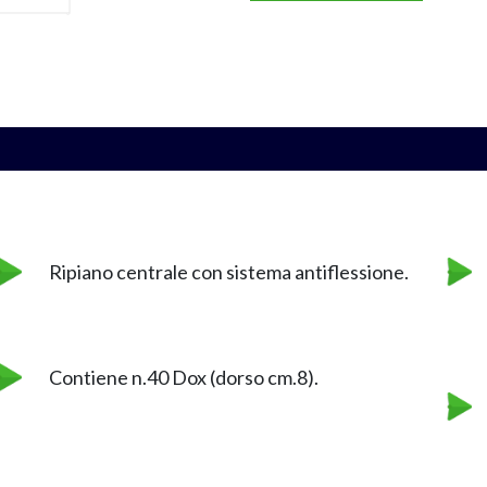
Ripiano centrale con sistema antiflessione.
Contiene n.40 Dox (dorso cm.8).