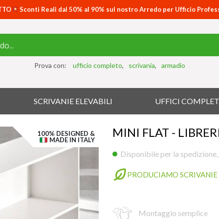
TTO
Sconti Reali dal 50% al 90% sul nostro Arredo per Ufficio Profes
Prova con:
ufficio completo
scrivania
armadio
SCRIVANIE ELEVABILI
UFFICI COMPLET
MINI FLAT - LIBRE
100% DESIGNED &
MADE IN ITALY
Disponibile per la spedizione,
PRODUCIAMO SCRIVANIE 
Montaggio semplice