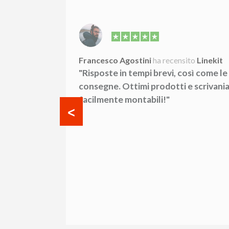
Linekit
Francesco Agostini
ha recensito
Linekit
zio
"Risposte in tempi brevi, così come le
prodotti,
consegne. Ottimi prodotti e scrivani
signer, le
facilmente montabili!"
 adeguate,
 azienda
iginale e
ti di
tura e
ti! Grazie