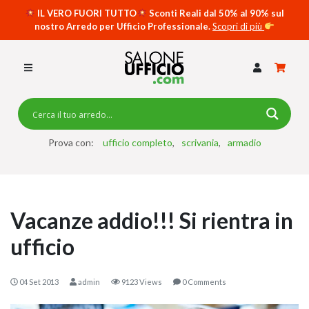
IL VERO FUORI TUTTO
Sconti Reali dal 50% al 90% sul
nostro Arredo per Ufficio Professionale.
Scopri di più
SCRIVANIE PER UFFICIO
SWING 5050 – OP
SCRIVANIE CRISTALLO
SCRIVANIE SPECIAL DESK
CASSETTIERE
Prova con:
ufficio completo
scrivania
armadio
SEDIE
ARMADI
Vacanze addio!!! Si rientra in
RECEPTION
ufficio
TAVOLI RIUNIONE
SWING 7020 – OP
04 Set 2013
admin
9123 Views
0 Comments
ACCESSORI