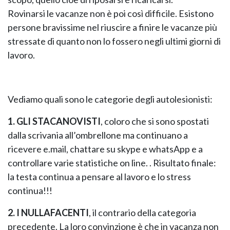
Rovinarsi le vacanze non è poi così difficile. Esistono
persone bravissime nel riuscire a finire le vacanze più
GIANO WOOD – D
stressate di quanto non lo fossero negli ultimi giorni di
lavoro.
Vediamo quali sono le categorie degli autolesionisti:
1. GLI STACANOVISTI
, coloro che si sono spostati
dalla scrivania all’ombrellone ma continuano a
ricevere e.mail, chattare su skype e whatsApp e a
controllare varie statistiche on line. . Risultato finale:
la testa continua a pensare al lavoro e lo stress
TWIST – DIREZIO
continua!!!
2. I NULLAFACENTI
, il contrario della categoria
precedente. La loro convinzione è che in vacanza non