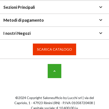
keyboard_arrow_down
Sezioni Principali
keyboard_arrow_down
Metodi di pagamento
keyboard_arrow_down
I nostri Negozi
SCARICA CATALOGO
©2024 Copyright Saloneufficio by Lucchi srl | via del
Capriolo, 1 - 47923 Rimini (RN) - P.IVA 01058720408 |
Capitale sociale: € 10.400,00 i.v.