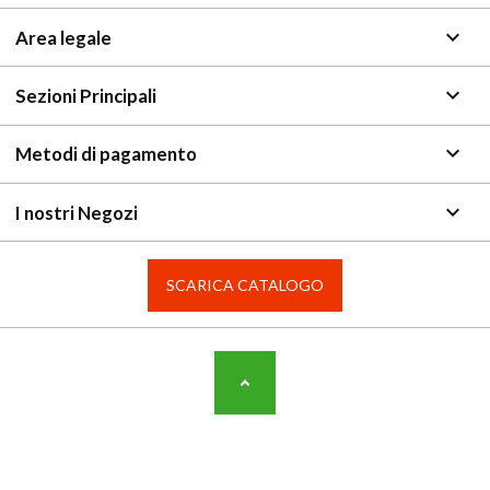
keyboard_arrow_down
Area legale
keyboard_arrow_down
Sezioni Principali
keyboard_arrow_down
Metodi di pagamento
keyboard_arrow_down
I nostri Negozi
SCARICA CATALOGO