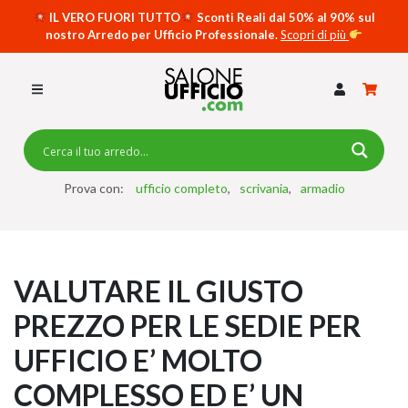
IL VERO FUORI TUTTO
Sconti Reali dal 50% al 90% sul
nostro Arredo per Ufficio Professionale.
Scopri di più
SCRIVANIE PER UFFICIO
SWING 5050 – OP
SCRIVANIE CRISTALLO
SCRIVANIE SPECIAL DESK
CASSETTIERE
Prova con:
ufficio completo
scrivania
armadio
SEDIE
ARMADI
VALUTARE IL GIUSTO
RECEPTION
PREZZO PER LE SEDIE PER
TAVOLI RIUNIONE
UFFICIO E’ MOLTO
SWING 7020 – OP
ACCESSORI
COMPLESSO ED E’ UN