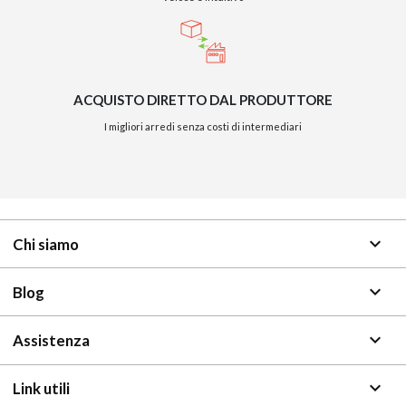
ACQUISTO DIRETTO DAL PRODUTTORE
I migliori arredi senza costi di intermediari
keyboard_arrow_down
Chi siamo
keyboard_arrow_down
Blog
keyboard_arrow_down
Assistenza
keyboard_arrow_down
Link utili