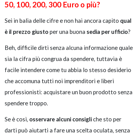
50, 100, 200, 300 Euro o più?
Sei in balia delle cifre e non hai ancora capito
qual
GIANO WOOD – D
è il prezzo giusto
per una buona
sedia per ufficio
?
Beh, difficile dirti senza alcuna informazione quale
sia la cifra più congrua da spendere, tuttavia è
facile intendere come tu abbia lo stesso desiderio
che accomuna tutti noi imprenditori e liberi
professionisti: acquistare un buon prodotto senza
spendere troppo.
TWIST – DIREZIO
Se è così,
osservare alcuni consigli
che sto per
darti può aiutarti a fare una scelta oculata, senza