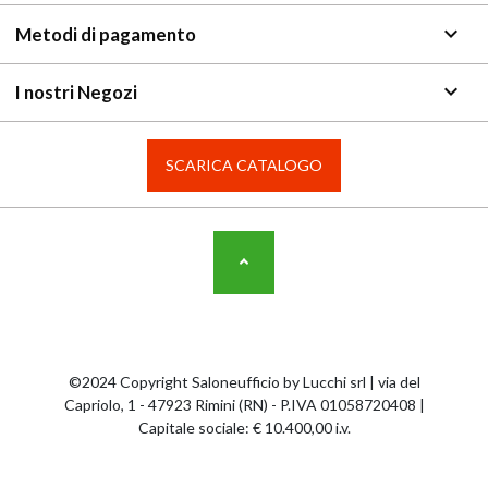
keyboard_arrow_down
Metodi di pagamento
keyboard_arrow_down
I nostri Negozi
SCARICA CATALOGO
©2024 Copyright Saloneufficio by Lucchi srl | via del
Capriolo, 1 - 47923 Rimini (RN) - P.IVA 01058720408 |
Capitale sociale: € 10.400,00 i.v.