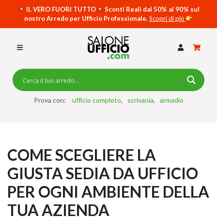
IL VERO FUORI TUTTO
Sconti Reali dal 50% al 90% sul
nostro Arredo per Ufficio Professionale.
Scopri di più
SCRIVANIE PER UFFICIO
SWING 5050 – OP
SCRIVANIE CRISTALLO
SCRIVANIE SPECIAL DESK
CASSETTIERE
Prova con:
ufficio completo
scrivania
armadio
SEDIE
ARMADI
COME SCEGLIERE LA
RECEPTION
GIUSTA SEDIA DA UFFICIO
TAVOLI RIUNIONE
PER OGNI AMBIENTE DELLA
SWING 7020 – OP
ACCESSORI
TUA AZIENDA