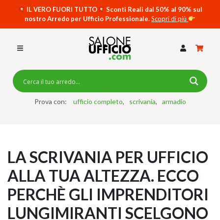
IL VERO FUORI TUTTO
Sconti Reali dal 50% al 90% sul
nostro Arredo per Ufficio Professionale.
Scopri di più
SCRIVANIE PER UFFICIO
SWING 5050 – OP
SCRIVANIE CRISTALLO
SCRIVANIE SPECIAL DESK
CASSETTIERE
Prova con:
ufficio completo
scrivania
armadio
SEDIE
ARMADI
LA SCRIVANIA PER UFFICIO
RECEPTION
ALLA TUA ALTEZZA. ECCO
TAVOLI RIUNIONE
PERCHÈ GLI IMPRENDITORI
SWING 7020 – OP
ACCESSORI
LUNGIMIRANTI SCELGONO