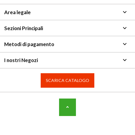
keyboard_arrow_down
Area legale
keyboard_arrow_down
Sezioni Principali
keyboard_arrow_down
Metodi di pagamento
keyboard_arrow_down
I nostri Negozi
SCARICA CATALOGO