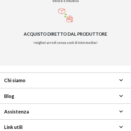
Veloce e intuitivo
ACQUISTO DIRETTO DAL PRODUTTORE
I migliori arredi senza costi di intermediari
keyboard_arrow_down
Chi siamo
keyboard_arrow_down
Blog
keyboard_arrow_down
Assistenza
keyboard_arrow_down
Link utili