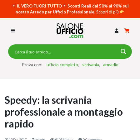
IL VERO FUORI TUTTO
Sconti Reali dal 50% al 90% sul
nostro Arredo per Ufficio Professionale.
Scopri di più
SCRIVANIE PER UFFICIO
SWING 5050 – OP
SCRIVANIE CRISTALLO
SCRIVANIE SPECIAL DESK
CASSETTIERE
Prova con:
ufficio completo
scrivania
armadio
SEDIE
ARMADI
Speedy: la scrivania
RECEPTION
professionale a montaggio
TAVOLI RIUNIONE
rapido
SWING 7020 – OP
ACCESSORI
15 Dic 2017
admin
9123 Views
0 Comments