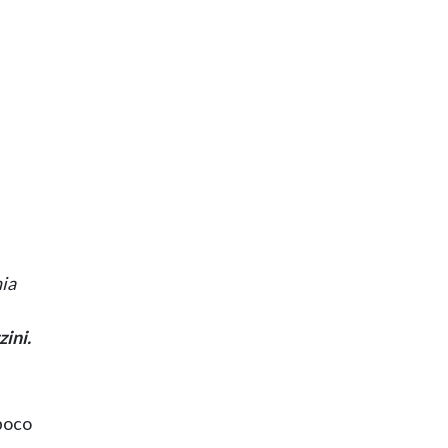
nia
zini.
 poco