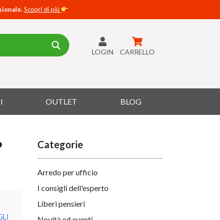
sionale.
Scopri di più
LOGIN
CARRELLO
I
OUTLET
BLOG
?
Categorie
Arredo per ufficio
I consigli dell'esperto
Liberi pensieri
GLI
Novità ed eventi