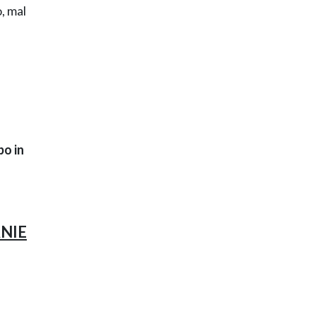
, mal
po in
ANIE