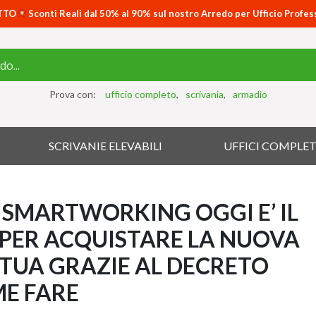
TTO
Sconti Reali dal 50% al 90% sul nostro Arredo per Ufficio Profes
Prova con:
ufficio completo
scrivania
armadio
SCRIVANIE ELEVABILI
UFFICI COMPLET
N SMARTWORKING OGGI E’ IL
PER ACQUISTARE LA NUOVA
 TUA GRAZIE AL DECRETO
ME FARE