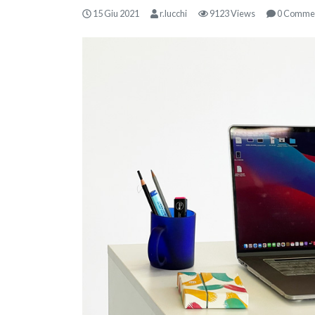
15 Giu 2021
r.lucchi
9123 Views
0 Comme