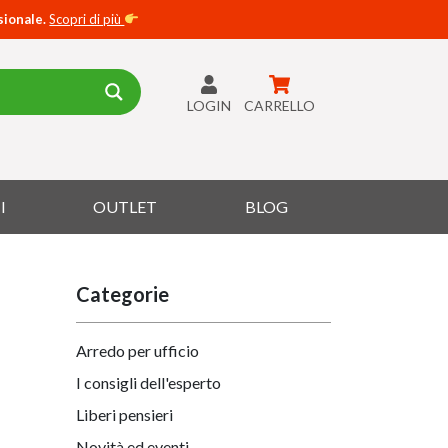
sionale.
Scopri di più
LOGIN
CARRELLO
I
OUTLET
BLOG
Categorie
Arredo per ufficio
I consigli dell'esperto
Liberi pensieri
Novità ed eventi