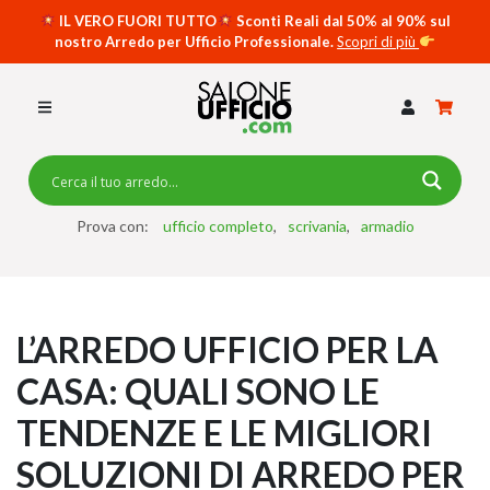
IL VERO FUORI TUTTO
Sconti Reali dal 50% al 90% sul
nostro Arredo per Ufficio Professionale.
Scopri di più
SCRIVANIE PER UFFICIO
SWING 5050 – OP
SCRIVANIE CRISTALLO
SCRIVANIE SPECIAL DESK
CASSETTIERE
Prova con:
ufficio completo
scrivania
armadio
SEDIE
ARMADI
L’ARREDO UFFICIO PER LA
RECEPTION
CASA: QUALI SONO LE
TAVOLI RIUNIONE
TENDENZE E LE MIGLIORI
SWING 7020 – OP
ACCESSORI
SOLUZIONI DI ARREDO PER