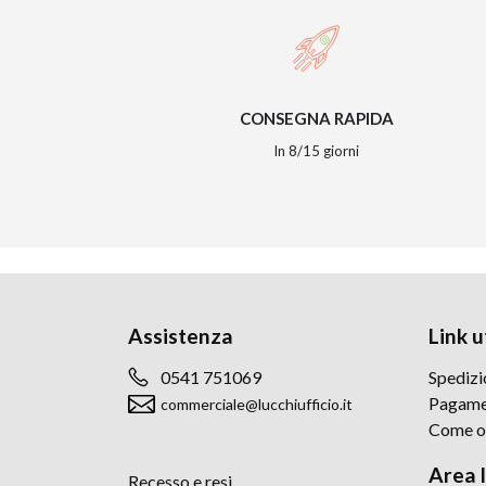
CONSEGNA RAPIDA
In 8/15 giorni
Assistenza
Link ut
0541 751069
Spedizi
Pagame
commerciale@lucchiufficio.it
Come o
Area 
Recesso e resi