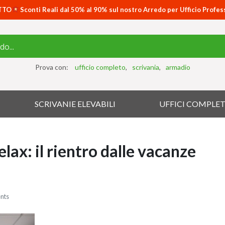
TTO
Sconti Reali dal 50% al 90% sul nostro Arredo per Ufficio Profes
Prova con:
ufficio completo
scrivania
armadio
SCRIVANIE ELEVABILI
UFFICI COMPLET
elax: il rientro dalle vacanze
nts