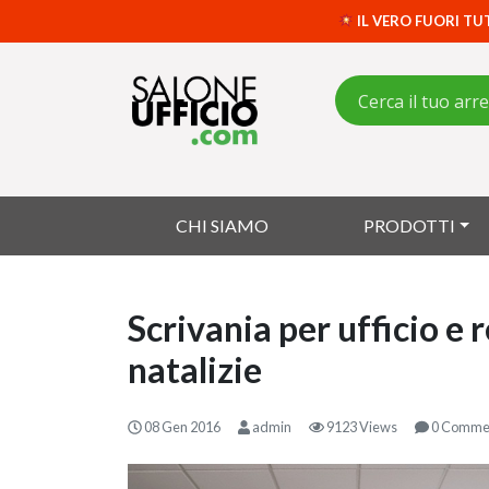
IL VERO FUORI TU
CHI SIAMO
PRODOTTI
Scrivania per ufficio e r
natalizie
08 Gen 2016
admin
9123 Views
0 Comme