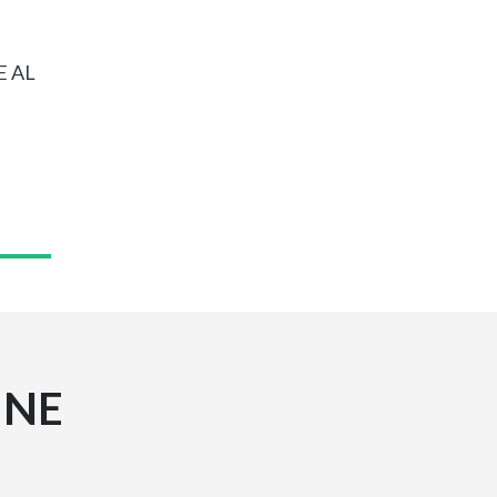
E AL
INE