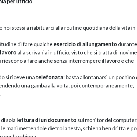
ia per ufficio
.
oi stessi a riabituarci alla routine quotidiana della vita in
bitudine di fare qualche
esercizio di allungamento
durante 
 lavoro
alla scrivania in ufficio, visto che si tratta di movime
i riescono a fare anche senza interrompere il lavoro e che
o si riceve una
telefonata
: basta allontanarsi un pochino 
stendendo una gamba alla volta, poi contemporaneamente,
.
 di sola
lettura di un documento
sul monitor del computer,
 le mani mettendole dietro la testa
,
schiena ben dritta e po
o per la schiena.