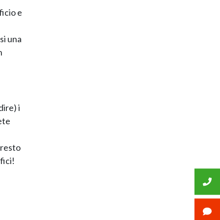
ficio e
i una
n
ire) i
ete
presto
ici!