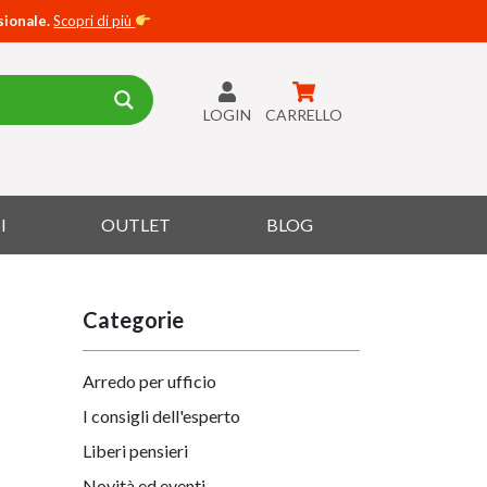
sionale.
Scopri di più
LOGIN
CARRELLO
I
OUTLET
BLOG
Categorie
Arredo per ufficio
I consigli dell'esperto
Liberi pensieri
Novità ed eventi