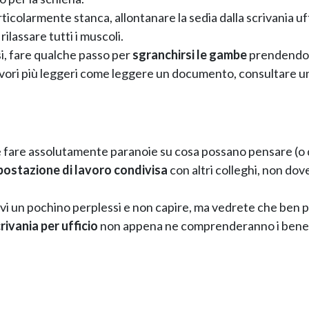
ticolarmente stanca, allontanare la sedia dalla scrivania uf
ilassare tutti i muscoli.
i, fare qualche passo per
sgranchirsi le gambe
prendendos
avori più leggeri come leggere un documento, consultare u
 fare assolutamente paranoie su cosa possano pensare (o d
postazione di lavoro condivisa
con altri colleghi, non dov
vi un pochino perplessi e non capire, ma vedrete che ben 
rivania per ufficio
non appena ne comprenderanno i benef