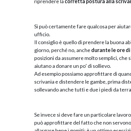
riprendere la
corretta postura alla scrivan
Si può certamente fare qualcosa per aiutare n
ufficio.
Il consiglio è quello di prendere la buona a
giorno, perché no, anche
durante le ore di
posizioni da assumere molto semplici, che s
aiutano a donare un po’ di sollievo.
Ad esempio possiamo approfittare di quand
scrivania e distendere le gambe, prima di
sollevando anche tutti e due i piedi da terra
Se invece si deve fare un particolare lavoro
può approfittare del fatto che non servono
allargare bene i gomiti: è un ottimo esercizi