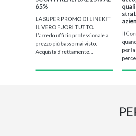
65%
qual
strat
LA SUPER PROMO DI LINEKIT
azie
IL VERO FUORI TUTTO.
Il Con
L’arredo ufficio professionale al
quand
prezzo più basso mai visto.
per la
Acquista direttamente…
perce
PE