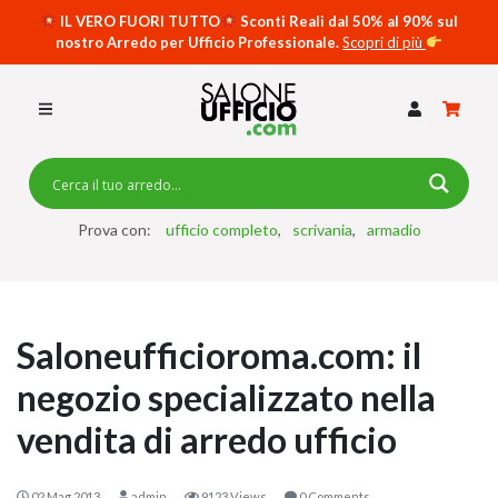
IL VERO FUORI TUTTO
Sconti Reali dal 50% al 90% sul
nostro Arredo per Ufficio Professionale.
Scopri di più
SCRIVANIE PER UFFICIO
SWING 5050 – OP
SCRIVANIE CRISTALLO
SCRIVANIE SPECIAL DESK
CASSETTIERE
Prova con:
ufficio completo
scrivania
armadio
SEDIE
ARMADI
Saloneufficioroma.com: il
RECEPTION
negozio specializzato nella
TAVOLI RIUNIONE
vendita di arredo ufficio
SWING 7020 – OP
ACCESSORI
02 Mag 2013
admin
9123 Views
0 Comments