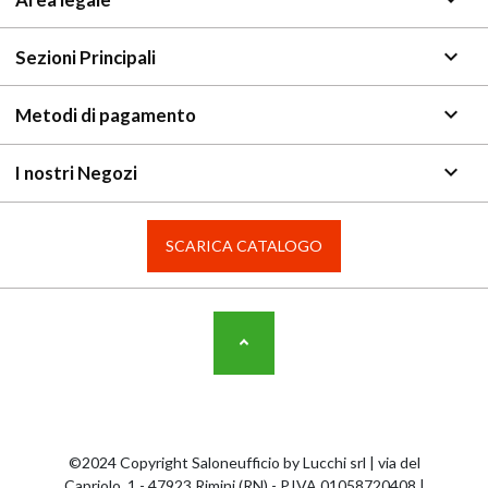
keyboard_arrow_down
Sezioni Principali
keyboard_arrow_down
Metodi di pagamento
keyboard_arrow_down
I nostri Negozi
SCARICA CATALOGO
©2024 Copyright Saloneufficio by Lucchi srl | via del
Capriolo, 1 - 47923 Rimini (RN) - P.IVA 01058720408 |