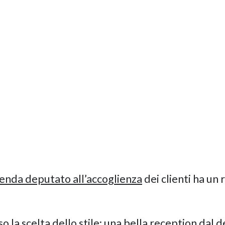
ienda deputato all’accoglienza
dei clienti ha un 
o la scelta dello stile: una bella reception dal d