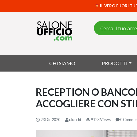
IL VERO FUORI TU
CHI SIAMO
PRODOTTI
RECEPTION O BANCON
ACCOGLIERE CON STIL
23 Dic 2020
r.lucchi
9123 Views
0 Comme