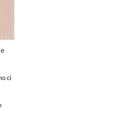
 e
o ci
o