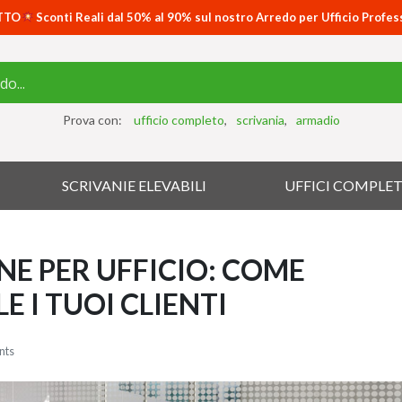
TTO
Sconti Reali dal 50% al 90% sul nostro Arredo per Ufficio Profes
Prova con:
ufficio completo
scrivania
armadio
SCRIVANIE ELEVABILI
UFFICI COMPLET
E PER UFFICIO: COME
E I TUOI CLIENTI
nts