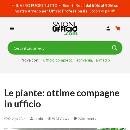
IL VERO FUORI TUTTO
Sconti Reali dal 50% al 90% sul
nostro Arredo per Ufficio Professionale.
Scopri di più
SCRIVANIE PER UFFICIO
SWING 5050 – OP
SCRIVANIE CRISTALLO
SCRIVANIE SPECIAL DESK
CASSETTIERE
Prova con:
ufficio completo
scrivania
armadio
SEDIE
ARMADI
Le piante: ottime compagne
RECEPTION
in ufficio
TAVOLI RIUNIONE
SWING 7020 – OP
04 Ago 2014
admin
9123 Views
0 Comments
ACCESSORI