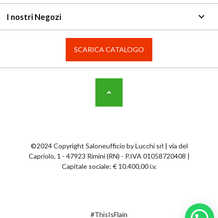
keyboard_arrow_down
I nostri Negozi
SCARICA CATALOGO
©2024 Copyright Saloneufficio by Lucchi srl | via del
Capriolo, 1 - 47923 Rimini (RN) - P.IVA 01058720408 |
Capitale sociale: € 10.400,00 i.v.
#ThisIsFlain