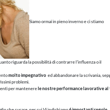
Siamo ormai in pieno inverno e ci stiamo
nto riguarda la possibilità di contrarre l’influenza o il
mento
molto impegnativo
ed abbandonare la scrivania, se
issimi problemi.
cienti per mantenere
le nostre performance lavorative al
io che curare, per cui Vi indichiamo
6 importanti regole
,