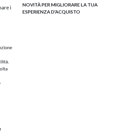
NOVITÀ PER MIGLIORARE LA TUA
nare i
ESPERIENZA D’ACQUISTO
enzione
lità.
volta
o
e