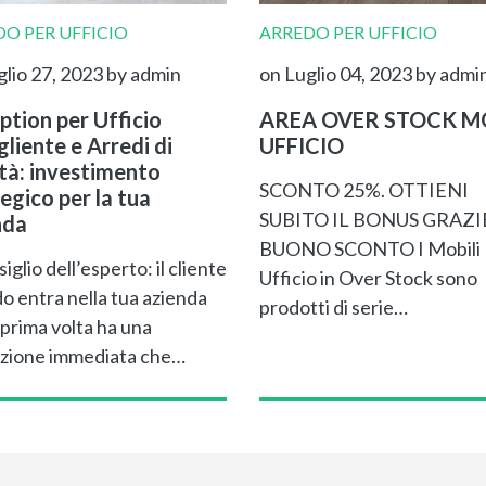
O PER UFFICIO
ARREDO PER UFFICIO
glio 27, 2023
by admin
on Luglio 04, 2023
by admi
ption per Ufficio
AREA OVER STOCK MO
liente e Arredi di
UFFICIO
ità: investimento
SCONTO 25%. OTTIENI
egico per la tua
SUBITO IL BONUS GRAZI
nda
BUONO SCONTO I Mobili
siglio dell’esperto: il cliente
Ufficio in Over Stock sono
o entra nella tua azienda
prodotti di serie…
 prima volta ha una
zione immediata che…