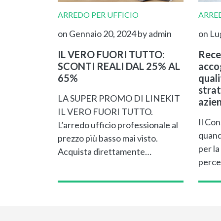
ARREDO PER UFFICIO
ARRED
on Gennaio 20, 2024
by admin
on Lu
IL VERO FUORI TUTTO:
Rece
SCONTI REALI DAL 25% AL
accog
65%
qual
strat
LA SUPER PROMO DI LINEKIT
azie
IL VERO FUORI TUTTO.
Il Con
L’arredo ufficio professionale al
quand
prezzo più basso mai visto.
per la
Acquista direttamente…
perce