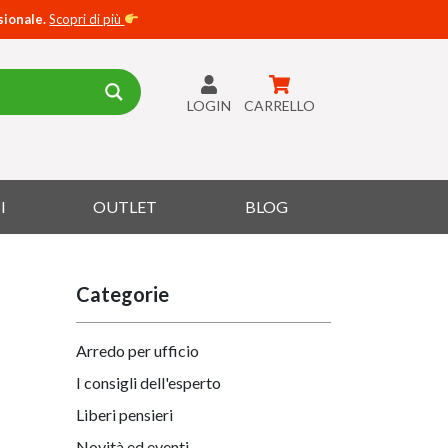
sionale.
Scopri di più
LOGIN
CARRELLO
I
OUTLET
BLOG
Categorie
Arredo per ufficio
I consigli dell'esperto
Liberi pensieri
Novità ed eventi