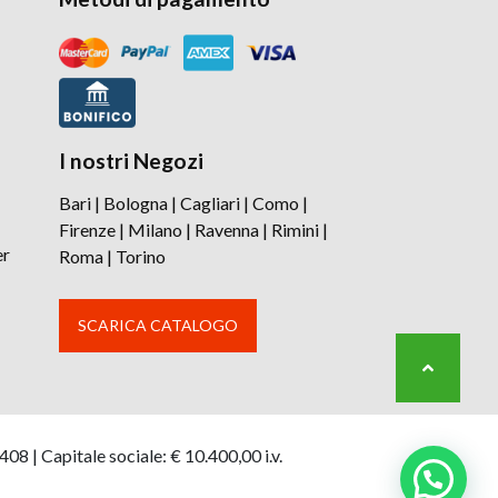
I nostri Negozi
Bari
|
Bologna
|
Cagliari
|
Como
|
Firenze
|
Milano
|
Ravenna
|
Rimini
|
er
Roma
|
Torino
SCARICA CATALOGO
8 | Capitale sociale: € 10.400,00 i.v.