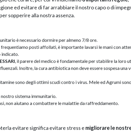
agione ed evitare di far arrabbiare il nostro capo o di impeg
i per sopperire alla nostra assenza.
munitario è necessario dormire per almeno 7/8 ore.
 frequentiamo posti affollati, è importante lavarsi le mani con att
 indicato.
ESSARI
, il parere del medico è fondamentale per stabilire la loro uti
nfluenzali. Inoltre, la cura antibiotica non deve essere sospesa una 
 vitamine sono degli ottimi scudi contro i virus. Mele ed Agrumi son
l nostro sistema immunitario.
pensi, non aiutano a combattere le malattie da raffreddamento.
oterla evitare significa evitare stress e
migliorare le nostr