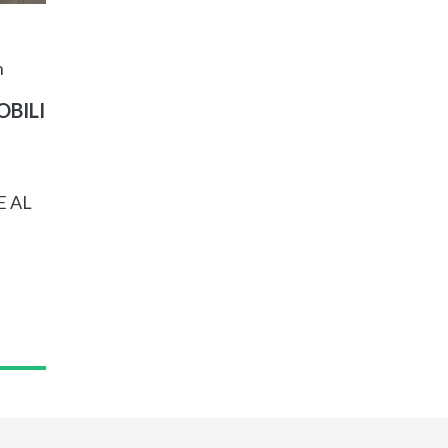
n
BILI
E AL