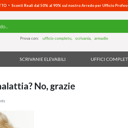
TTO
Sconti Reali dal 50% al 90% sul nostro Arredo per Ufficio Profes
Prova con:
ufficio completo
scrivania
armadio
SCRIVANIE ELEVABILI
UFFICI COMPLET
malattia? No, grazie
nts