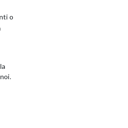
nti o
n
la
noi.