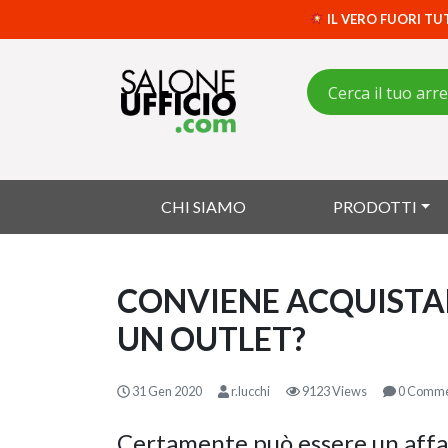
IL VERO FUORI TU
CHI SIAMO
PRODOTTI
CONVIENE ACQUISTAR
UN OUTLET?
31 Gen 2020
r.lucchi
9123 Views
0 Comme
Certamente può essere un affare