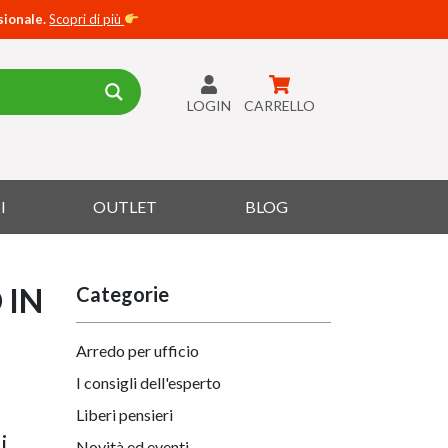
sionale.
Scopri di più
LOGIN
CARRELLO
I
OUTLET
BLOG
 IN
Categorie
Arredo per ufficio
I consigli dell'esperto
Liberi pensieri
i
Novità ed eventi