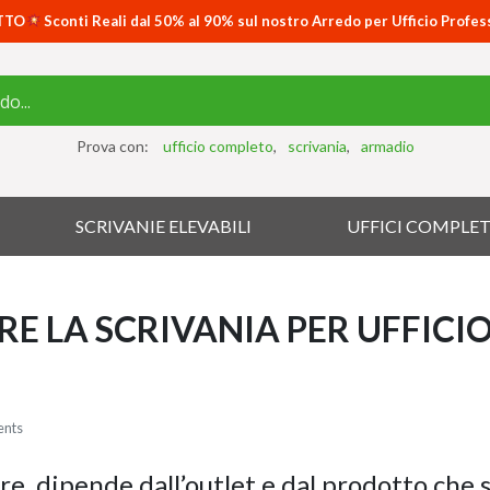
TTO
Sconti Reali dal 50% al 90% sul nostro Arredo per Ufficio Profes
Prova con:
ufficio completo
scrivania
armadio
SCRIVANIE ELEVABILI
UFFICI COMPLET
E LA SCRIVANIA PER UFFICIO
nts
, dipende dall’outlet e dal prodotto che s