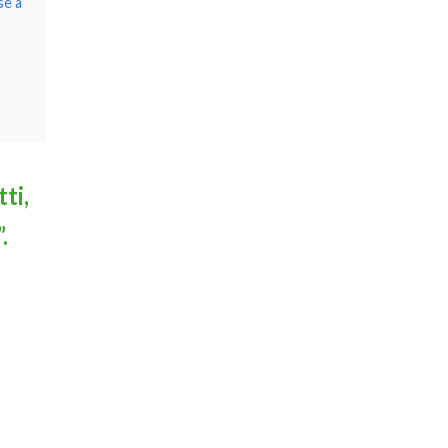
se a
ti,
.