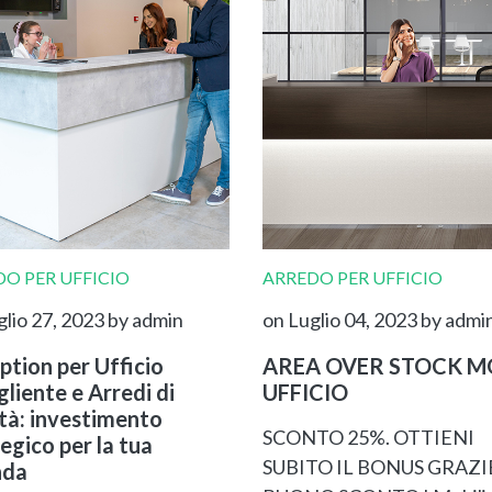
O PER UFFICIO
ARREDO PER UFFICIO
glio 27, 2023
by admin
on Luglio 04, 2023
by admi
ption per Ufficio
AREA OVER STOCK MO
liente e Arredi di
UFFICIO
ità: investimento
SCONTO 25%. OTTIENI
egico per la tua
SUBITO IL BONUS GRAZI
nda