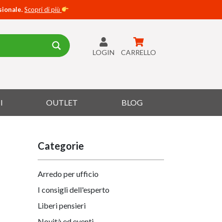
sionale.
Scopri di più
LOGIN
CARRELLO
I
OUTLET
BLOG
Categorie
Arredo per ufficio
I consigli dell'esperto
Liberi pensieri
Novità ed eventi