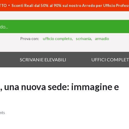
TTO
Sconti Reali dal 50% al 90% sul nostro Arredo per Ufficio Profes
Prova con:
ufficio completo
scrivania
armadio
SCRIVANIE ELEVABILI
UFFICI COMPLET
, una nuova sede: immagine e
nts