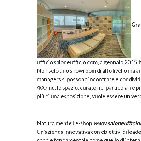
Gra
ufficio saloneufficio.com, a gennaio 2015
Non solo uno showroom di alto livello ma an
managers si possono incontrare e condivide
400 mq, lo spazio, curato nei particolari e
più di una esposizione, vuole essere un vero
Naturalmente l’e-shop
www.saloneuffici
Un’azienda innovativa con obiettivi di leade
canale fondamentale come quello di intern