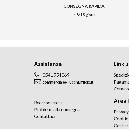
CONSEGNA RAPIDA
In 8/15 giorni
Assistenza
Link ut
0541 751069
Spedizi
Pagame
commerciale@lucchiufficio.it
Come o
Area 
Recesso e resi
Problemi alla consegna
Privacy
Contattaci
Cookie 
Gestisc