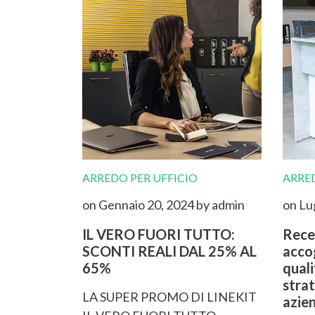
ARREDO PER UFFICIO
ARRED
on Gennaio 20, 2024
by admin
on Lu
IL VERO FUORI TUTTO:
Rece
SCONTI REALI DAL 25% AL
accog
65%
qual
strat
LA SUPER PROMO DI LINEKIT
azie