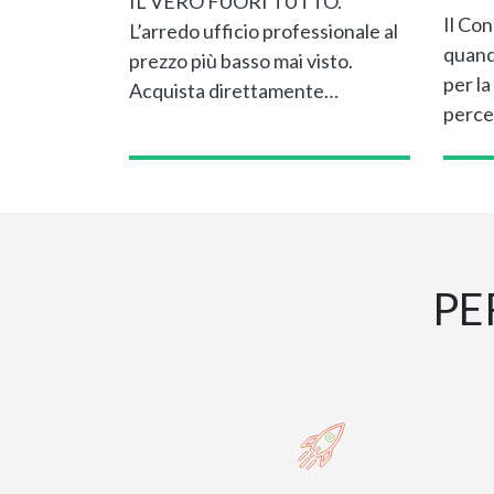
IL VERO FUORI TUTTO.
Il Con
L’arredo ufficio professionale al
quand
prezzo più basso mai visto.
per la
Acquista direttamente…
perce
PE