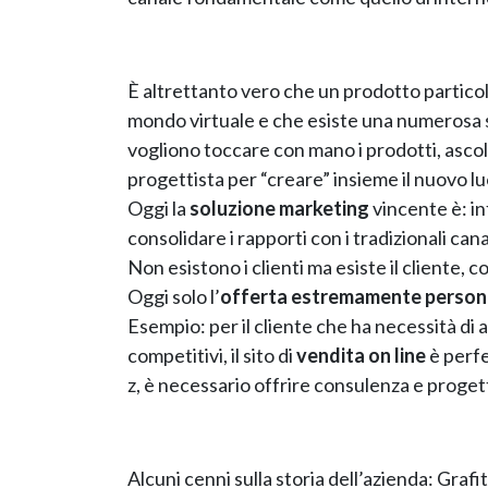
È altrettanto vero che un prodotto partic
mondo virtuale e che esiste una numerosa s
vogliono toccare con mano i prodotti, ascolt
progettista per “creare” insieme il nuovo lu
Oggi la
soluzione marketing
vincente è: in
consolidare i rapporti con i tradizionali ca
Non esistono i clienti ma esiste il cliente, c
Oggi solo l’
offerta estremamente person
Esempio: per il cliente che ha necessità di 
competitivi, il sito di
vendita on line
è perfe
z, è necessario offrire consulenza e proget
Alcuni cenni sulla storia dell’azienda: Graf