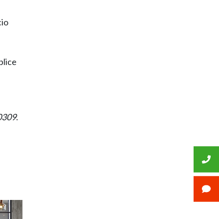
cio
plice
50309
.