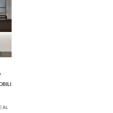
n
BILI
E AL