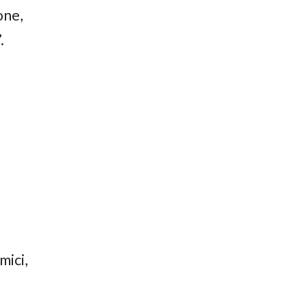
one,
.
i
mici,