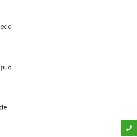
rredo
 può
nde