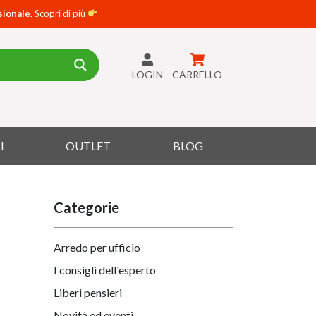
sionale.
Scopri di più
LOGIN
CARRELLO
I
OUTLET
BLOG
Categorie
Arredo per ufficio
I consigli dell'esperto
Liberi pensieri
Novità ed eventi