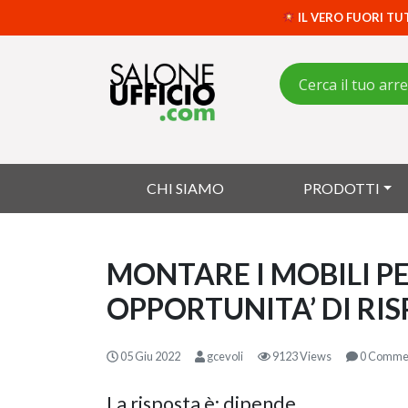
IL VERO FUORI TU
CHI SIAMO
PRODOTTI
MONTARE I MOBILI P
OPPORTUNITA’ DI RI
05 Giu 2022
gcevoli
9123 Views
0 Comme
La risposta è: dipende.