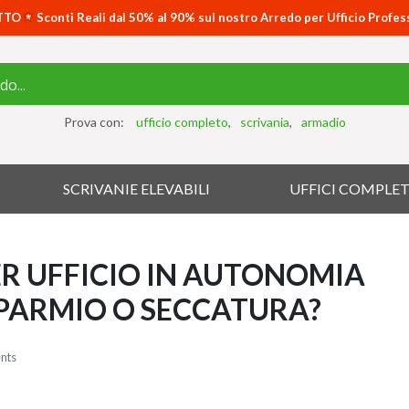
TTO
Sconti Reali dal 50% al 90% sul nostro Arredo per Ufficio Profes
Prova con:
ufficio completo
scrivania
armadio
SCRIVANIE ELEVABILI
UFFICI COMPLET
ER UFFICIO IN AUTONOMIA
SPARMIO O SECCATURA?
nts