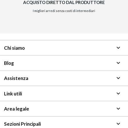
ACQUISTO DIRETTO DAL PRODUTTORE
I migliori arredi senza costi di intermediari
keyboard_arrow_down
Chi siamo
keyboard_arrow_down
Blog
keyboard_arrow_down
Assistenza
keyboard_arrow_down
Link utili
keyboard_arrow_down
Area legale
keyboard_arrow_down
Sezioni Principali