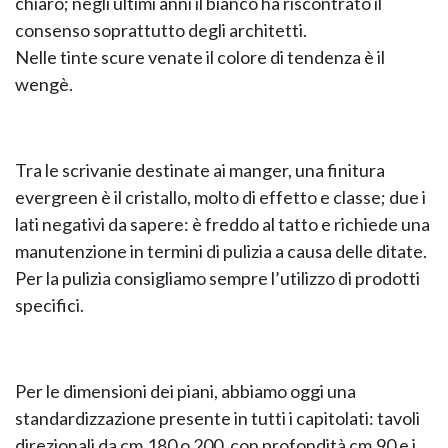
chiaro; negli ultimi anni il bianco ha riscontrato il
consenso soprattutto degli architetti.
Nelle tinte scure venate il colore di tendenza è il
wengè.
Tra le scrivanie destinate ai manger, una finitura
NAPEE – DIREZION
evergreen è il cristallo, molto di effetto e classe; due i
lati negativi da sapere: è freddo al tatto e richiede una
manutenzione in termini di pulizia a causa delle ditate.
Per la pulizia consigliamo sempre l’utilizzo di prodotti
specifici.
Per le dimensioni dei piani, abbiamo oggi una
standardizzazione presente in tutti i capitolati: tavoli
direzionali da cm.180 o 200, con profondità cm.90 e i