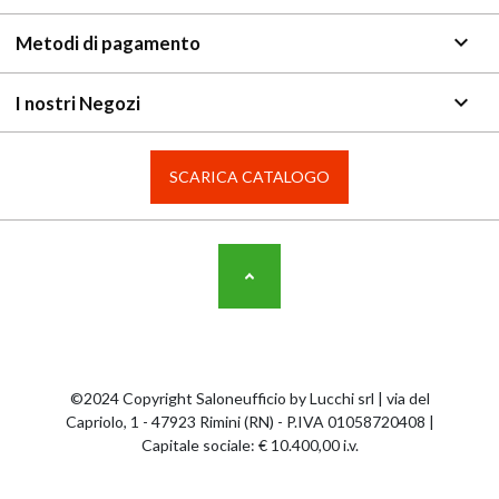
keyboard_arrow_down
Metodi di pagamento
keyboard_arrow_down
I nostri Negozi
SCARICA CATALOGO
©2024 Copyright Saloneufficio by Lucchi srl | via del
Capriolo, 1 - 47923 Rimini (RN) - P.IVA 01058720408 |
Capitale sociale: € 10.400,00 i.v.