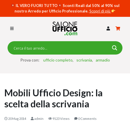
IL VERO FUORI TUTTO
Sconti Reali dal 50% al 90% sul
nostro Arredo per Ufficio Professionale.
Scopri di più
SCRIVANIE PER UFFICIO
SWING 5050 – OP
SCRIVANIE CRISTALLO
SCRIVANIE SPECIAL DESK
CASSETTIERE
Prova con:
ufficio completo
scrivania
armadio
SEDIE
ARMADI
Mobili Ufficio Design: la
RECEPTION
scelta della scrivania
TAVOLI RIUNIONE
SWING 7020 – OP
20 Mag 2014
admin
9123 Views
0 Comments
ACCESSORI