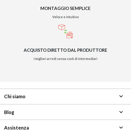
MONTAGGIO SEMPLICE
Veloce e intuitivo
ACQUISTO DIRETTO DAL PRODUTTORE
I migliori arredi senza costi di intermediari
keyboard_arrow_down
Chi siamo
keyboard_arrow_down
Blog
keyboard_arrow_down
Assistenza