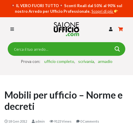
IL VERO FUORI TUTTO
Sconti Reali dal 50% al 90% sul
nostro Arredo per Ufficio Professionale.
Scopri di più
SCRIVANIE PER UFFICIO
SWING 5050 – OP
SCRIVANIE CRISTALLO
SCRIVANIE SPECIAL DESK
CASSETTIERE
Prova con:
ufficio completo
scrivania
armadio
SEDIE
ARMADI
Mobili per ufficio – Norme e
RECEPTION
decreti
TAVOLI RIUNIONE
SWING 7020 – OP
18 Gen 2012
admin
9123 Views
0 Comments
ACCESSORI