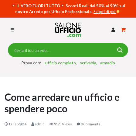
IL VERO FUORI TUTTO
Sconti Reali dal 50% al 90% sul
nostro Arredo per Ufficio Professionale.
Scopri di più
SCRIVANIE PER UFFICIO
SWING 5050 – OP
SCRIVANIE CRISTALLO
SCRIVANIE SPECIAL DESK
CASSETTIERE
Prova con:
ufficio completo
scrivania
armadio
SEDIE
ARMADI
Come arredare un ufficio e
RECEPTION
spendere poco
TAVOLI RIUNIONE
SWING 7020 – OP
17 Feb 2014
admin
9123 Views
0 Comments
ACCESSORI