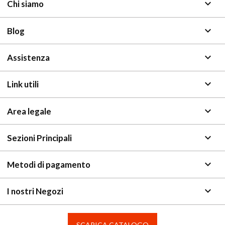
keyboard_arrow_down
Chi siamo
keyboard_arrow_down
Blog
keyboard_arrow_down
Assistenza
keyboard_arrow_down
Link utili
keyboard_arrow_down
Area legale
keyboard_arrow_down
Sezioni Principali
keyboard_arrow_down
Metodi di pagamento
keyboard_arrow_down
I nostri Negozi
SCARICA CATALOGO