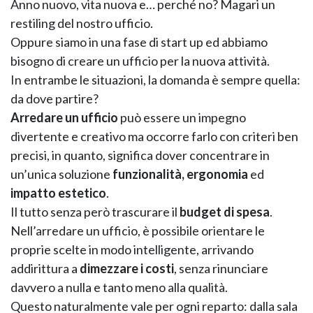
Anno nuovo, vita nuova e… perché no? Magari un
restiling del nostro ufficio.
Oppure siamo in una fase di start up ed abbiamo
bisogno di creare un ufficio per la nuova attività.
In entrambe le situazioni, la domanda è sempre quella:
da dove partire?
Arredare un ufficio
può essere un impegno
divertente e creativo ma occorre farlo con criteri ben
precisi, in quanto, significa dover concentrare in
KOROS – OPERAT
un’unica soluzione
funzionalità, ergonomia
ed
impatto estetico
.
Il tutto senza però trascurare il
budget di spesa
.
Nell’arredare un ufficio, è possibile orientare le
proprie scelte in modo intelligente, arrivando
addirittura a
dimezzare i costi
, senza rinunciare
davvero a nulla e tanto meno alla qualità.
Questo naturalmente vale per ogni reparto: dalla sala