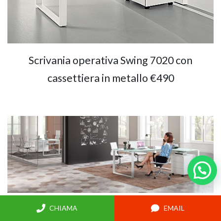
Scrivania operativa Swing 7020 con
cassettiera in metallo €490
Isola Swing 7020 in cristallo con cassettiera
CHIAMA
EMAIL