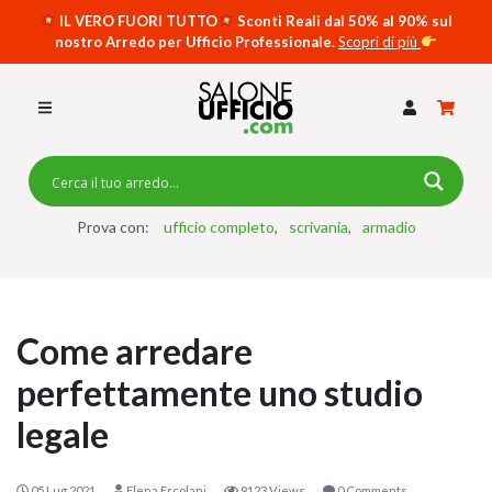
IL VERO FUORI TUTTO
Sconti Reali dal 50% al 90% sul
nostro Arredo per Ufficio Professionale.
Scopri di più
SCRIVANIE PER UFFICIO
SWING 5050 – OP
SCRIVANIE CRISTALLO
SCRIVANIE SPECIAL DESK
CASSETTIERE
Prova con:
ufficio completo
scrivania
armadio
SEDIE
ARMADI
Come arredare
RECEPTION
perfettamente uno studio
TAVOLI RIUNIONE
legale
SWING 7020 – OP
ACCESSORI
05 Lug 2021
Elena Ercolani
9123 Views
0 Comments