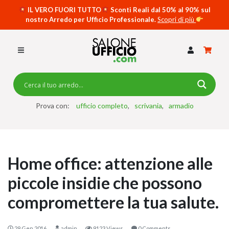
IL VERO FUORI TUTTO
Sconti Reali dal 50% al 90% sul
nostro Arredo per Ufficio Professionale.
Scopri di più
SCRIVANIE PER UFFICIO
SWING 5050 – OP
SCRIVANIE CRISTALLO
SCRIVANIE SPECIAL DESK
CASSETTIERE
Prova con:
ufficio completo
scrivania
armadio
SEDIE
ARMADI
Home office: attenzione alle
RECEPTION
piccole insidie che possono
TAVOLI RIUNIONE
compromettere la tua salute.
SWING 7020 – OP
ACCESSORI
29 Gen 2016
admin
9123 Views
0 Comments