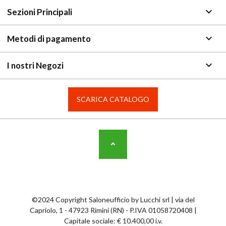
keyboard_arrow_down
Sezioni Principali
keyboard_arrow_down
Metodi di pagamento
keyboard_arrow_down
I nostri Negozi
SCARICA CATALOGO
©2024 Copyright Saloneufficio by Lucchi srl | via del
Capriolo, 1 - 47923 Rimini (RN) - P.IVA 01058720408 |
Capitale sociale: € 10.400,00 i.v.